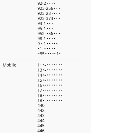
92-2
•
•
•
•
923-256
•
•
•
923-28
•
•
•
•
923-373
•
•
•
93-1
•
•
•
95-1
•
•
•
952-
•
56
•
•
•
98-1
•
•
•
•
9
•
-1
•
•
•
•
•
•
1-
•
•
•
•
•
~35~
•
•
•
~1~
Mobile
11
•
-
•
•
•
•
•
•
•
13
•
-
•
•
•
•
•
•
•
14
•
-
•
•
•
•
•
•
•
15
•
-
•
•
•
•
•
•
•
16
•
-
•
•
•
•
•
•
•
17
•
-
•
•
•
•
•
•
•
18
•
-
•
•
•
•
•
•
•
19
•
-
•
•
•
•
•
•
•
440
442
443
444
445
446