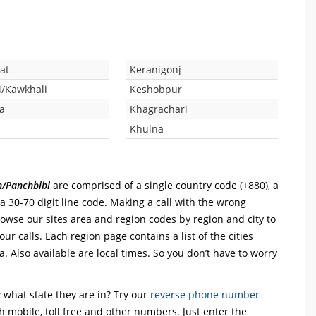
at
Keranigonj
i/Kawkhali
Keshobpur
a
Khagrachari
Khulna
h/Panchbibi
are comprised of a single country code (+880), a
 a 30-70 digit line code. Making a call with the wrong
rowse our sites area and region codes by region and city to
ur calls. Each region page contains a list of the cities
. Also available are local times. So you don’t have to worry
what state they are in? Try our
reverse phone number
th mobile, toll free and other numbers. Just enter the