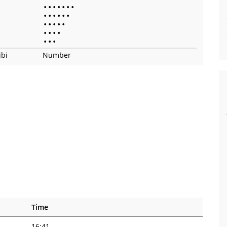
•
•
•
•
•
•
•
•
•
•
•
•
•
•
•
•
•
•
•
•
•
•
•
•
•
ibi
Number
Time
16:41