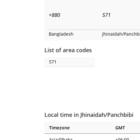
+880
571
Bangladesh
Jhinaidah/Panchb
List of area codes
571
Local time in Jhinaidah/Panchbibi
Timezone
GMT
Asia/Dhaka
+06:00