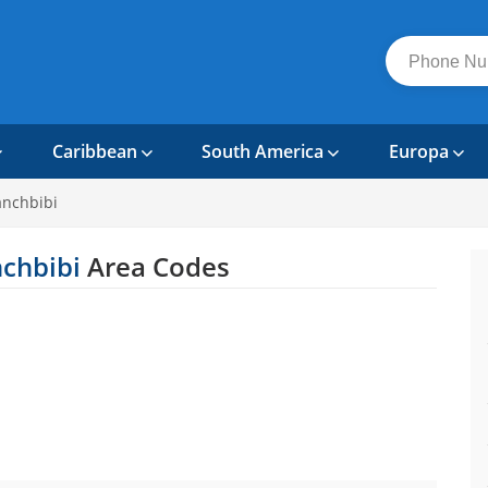
Caribbean
South America
Europa
anchbibi
nchbibi
Area Codes