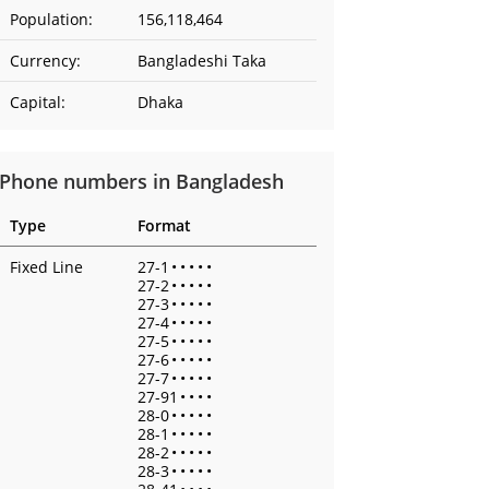
Population:
156,118,464
Currency:
Bangladeshi Taka
Capital:
Dhaka
Phone numbers in Bangladesh
Type
Format
Fixed Line
27-1
•
•
•
•
•
27-2
•
•
•
•
•
27-3
•
•
•
•
•
27-4
•
•
•
•
•
27-5
•
•
•
•
•
27-6
•
•
•
•
•
27-7
•
•
•
•
•
27-91
•
•
•
•
28-0
•
•
•
•
•
28-1
•
•
•
•
•
28-2
•
•
•
•
•
28-3
•
•
•
•
•