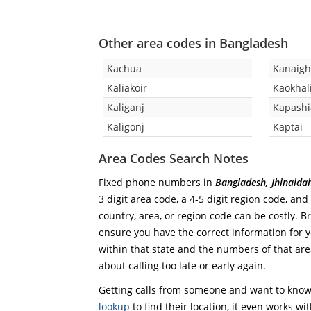
Other area codes in Bangladesh
Kachua
Kanaigh
Kaliakoir
Kaokhal
Kaliganj
Kapashi
Kaligonj
Kaptai
Area Codes Search Notes
Fixed phone numbers in
Bangladesh, Jhinaida
3 digit area code, a 4-5 digit region code, and
country, area, or region code can be costly. B
ensure you have the correct information for yo
within that state and the numbers of that area
about calling too late or early again.
Getting calls from someone and want to know 
lookup
to find their location, it even works wi