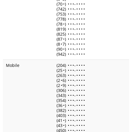
(70
•
)
•
•
•
-
•
•
•
•
(742)
•
•
•
-
•
•
•
•
(753)
•
•
•
-
•
•
•
•
(778)
•
•
•
-
•
•
•
•
(78
•
)
•
•
•
-
•
•
•
•
(819)
•
•
•
-
•
•
•
•
(825)
•
•
•
-
•
•
•
•
(87
•
)
•
•
•
-
•
•
•
•
(8
•
7)
•
•
•
-
•
•
•
•
(90
•
)
•
•
•
-
•
•
•
•
(942)
•
•
•
-
•
•
•
•
Mobile
(204)
•
•
•
-
•
•
•
•
(25
•
)
•
•
•
-
•
•
•
•
(263)
•
•
•
-
•
•
•
•
(2
•
6)
•
•
•
-
•
•
•
•
(2
•
9)
•
•
•
-
•
•
•
•
(306)
•
•
•
-
•
•
•
•
(343)
•
•
•
-
•
•
•
•
(354)
•
•
•
-
•
•
•
•
(36
•
)
•
•
•
-
•
•
•
•
(382)
•
•
•
-
•
•
•
•
(403)
•
•
•
-
•
•
•
•
(41
•
)
•
•
•
-
•
•
•
•
(43
•
)
•
•
•
-
•
•
•
•
(450)
•
•
•
-
•
•
•
•