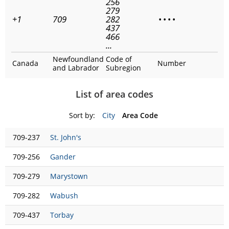
256
279
+1
709
282
•
•
•
•
437
466
...
Newfoundland
Code of
Canada
Number
and Labrador
Subregion
List of area codes
Sort by:
City
Area Code
709-237
St. John's
709-256
Gander
709-279
Marystown
709-282
Wabush
709-437
Torbay