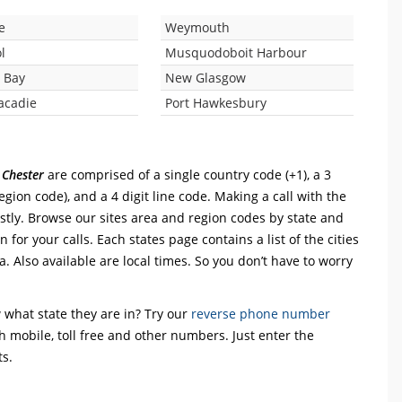
e
Weymouth
l
Musquodoboit Harbour
 Bay
New Glasgow
acadie
Port Hawkesbury
 Chester
are comprised of a single country code (+1), a 3
 region code), and a 4 digit line code. Making a call with the
stly. Browse our sites area and region codes by state and
 for your calls. Each states page contains a list of the cities
. Also available are local times. So you don’t have to worry
what state they are in? Try our
reverse phone number
th mobile, toll free and other numbers. Just enter the
ts.