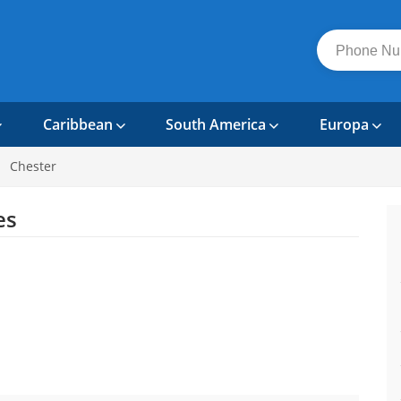
Caribbean
South America
Europa
Chester
es