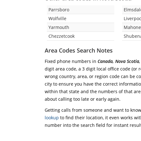
Parrsboro
Elmsdal
Wolfville
Liverpoo
Yarmouth
Mahone
Chezzetcook
Shuben
Area Codes Search Notes
Fixed phone numbers in
Canada, Nova Scotia,
digit area code, a 3 digit local office code (or
wrong country, area, or region code can be co
city to ensure you have the correct information
within that state and the numbers of that area
about calling too late or early again.
Getting calls from someone and want to know 
lookup
to find their location, it even works wi
number into the search field for instant resul