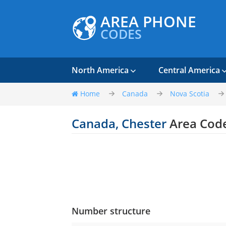
AREA PHONE
CODES
North America
Central America
Home
Canada
Nova Scotia
Canada, Chester
Area Cod
Number structure