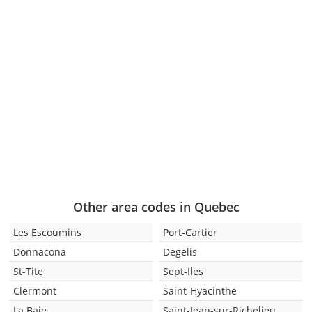
Other area codes in Quebec
Les Escoumins
Port-Cartier
Donnacona
Degelis
St-Tite
Sept-Iles
Clermont
Saint-Hyacinthe
La Baie
Saint-Jean-sur-Richelieu