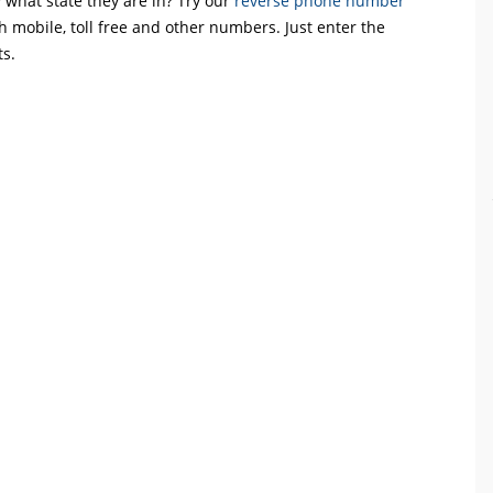
what state they are in? Try our
reverse phone number
th mobile, toll free and other numbers. Just enter the
ts.