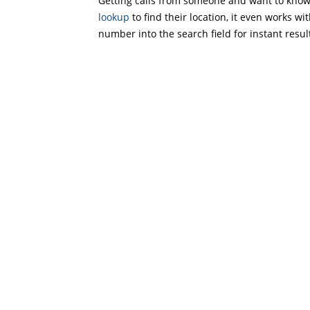
Getting calls from someone and want to know 
lookup
to find their location, it even works wi
number into the search field for instant resul