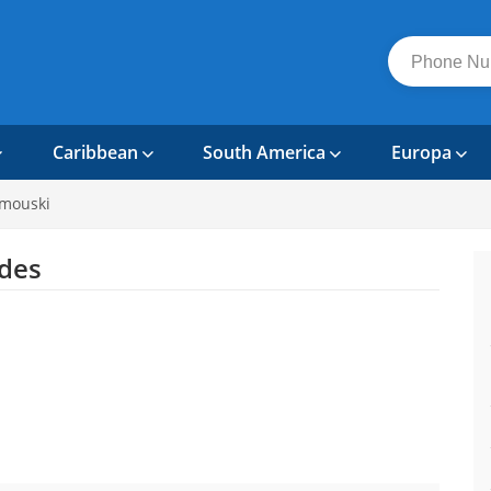
Caribbean
South America
Europa
imouski
des