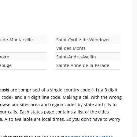
o-de-Montarville
Saint-Cyrille-de-Wendover
Val-des-Monts
boire
Saint-Andre-Avellin
-Rouge
Sainte-Anne-de-la-Perade
ouski
are comprised of a single country code (+1), a 3 digit
on code), and a 4 digit line code. Making a call with the wrong
rowse our sites area and region codes by state and city to
r calls. Each states page contains a list of the cities
. Also available are local times. So you don’t have to worry