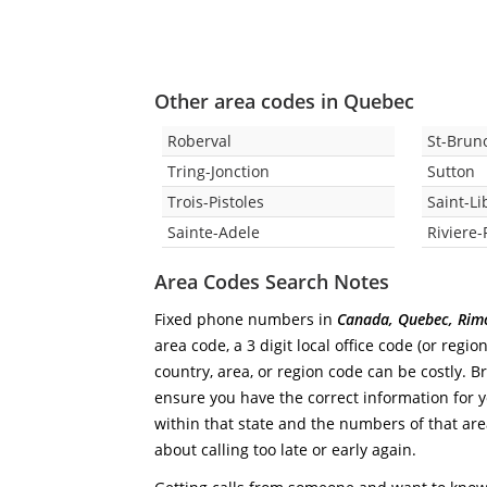
Other area codes in Quebec
Roberval
St-Brun
Tring-Jonction
Sutton
Trois-Pistoles
Saint-Li
Sainte-Adele
Riviere
Area Codes Search Notes
Fixed phone numbers in
Canada, Quebec, Rim
area code, a 3 digit local office code (or regi
country, area, or region code can be costly. B
ensure you have the correct information for you
within that state and the numbers of that area
about calling too late or early again.