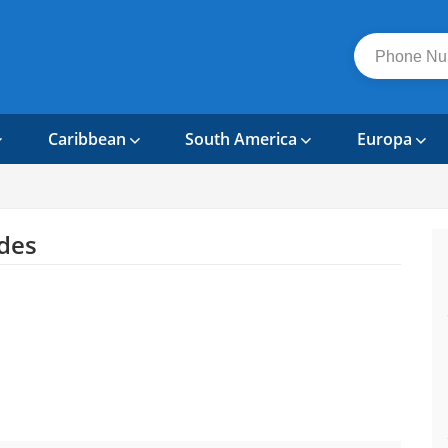
Caribbean
South America
Europa
des