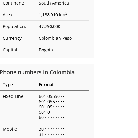
Continent:
South America
2
Area:
1,138,910 km
Population:
47,790,000
Currency:
Colombian Peso
Capital:
Bogota
Phone numbers in Colombia
Type
Format
Fixed Line
601 05550
•
•
601 055
•
•
•
•
601 05
•
•
•
•
•
601 0
•
•
•
•
•
•
60
•
•
•
•
•
•
•
•
Mobile
30
•
•
•
•
•
•
•
•
31
•
•
•
•
•
•
•
•