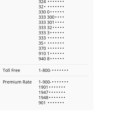
324
•
•
•
•
•
•
•
32
•
•
•
•
•
•
•
•
330 0
•
•
•
•
•
•
333 300
•
•
•
•
333 301
•
•
•
•
333 32
•
•
•
•
•
333 3
•
•
•
•
•
•
333
•
•
•
•
•
•
•
35
•
•
•
•
•
•
•
•
370
•
•
•
•
•
•
•
910 1
•
•
•
•
•
•
940 8
•
•
•
•
•
•
Toll Free
1-800-
•
•
•
•
•
•
•
Premium Rate
1-900-
•
•
•
•
•
•
•
1901
•
•
•
•
•
•
•
1947
•
•
•
•
•
•
•
1948
•
•
•
•
•
•
•
901
•
•
•
•
•
•
•