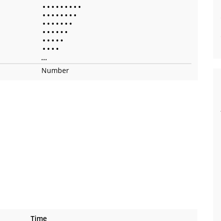
•
•
•
•
•
•
•
•
•
•
•
•
•
•
•
•
•
•
•
•
•
•
•
•
•
•
•
•
•
•
•
•
•
•
•
•
•
•
•
...
Number
Time