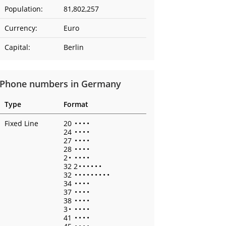
Population:
81,802,257
Currency:
Euro
Capital:
Berlin
Phone numbers in Germany
Type
Format
Fixed Line
20
•
•
•
•
24
•
•
•
•
27
•
•
•
•
28
•
•
•
•
2
•
•
•
•
•
32 2
•
•
•
•
•
•
32
•
•
•
•
•
•
•
•
•
34
•
•
•
•
37
•
•
•
•
38
•
•
•
•
3
•
•
•
•
•
41
•
•
•
•