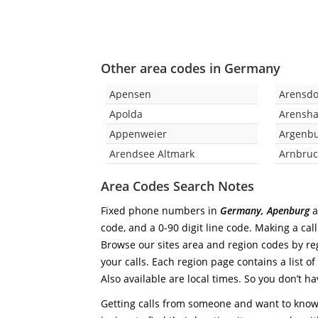
Other area codes in Germany
Apensen
Arensdo
Apolda
Arensh
Appenweier
Argenb
Arendsee Altmark
Arnbruc
Area Codes Search Notes
Fixed phone numbers in
Germany, Apenburg
a
code, and a 0-90 digit line code. Making a cal
Browse our sites area and region codes by reg
your calls. Each region page contains a list of
Also available are local times. So you don’t ha
Getting calls from someone and want to know 