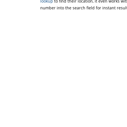
lookup
to find their location, it even works wi
number into the search field for instant resul