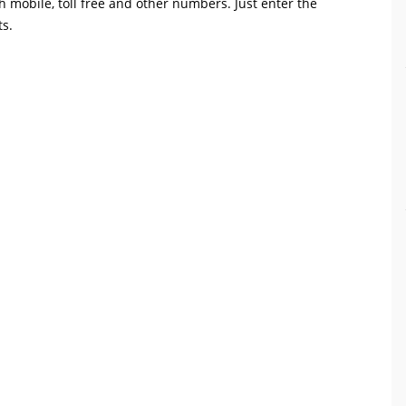
th mobile, toll free and other numbers. Just enter the
ts.