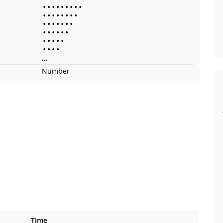
•
•
•
•
•
•
•
•
•
•
•
•
•
•
•
•
•
•
•
•
•
•
•
•
•
•
•
•
•
•
•
•
•
•
•
•
•
•
•
...
Number
Time