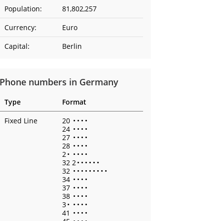
Population:
81,802,257
Currency:
Euro
Capital:
Berlin
Phone numbers in Germany
Type
Format
Fixed Line
20
•
•
•
•
24
•
•
•
•
27
•
•
•
•
28
•
•
•
•
2
•
•
•
•
•
32 2
•
•
•
•
•
•
32
•
•
•
•
•
•
•
•
•
34
•
•
•
•
37
•
•
•
•
38
•
•
•
•
3
•
•
•
•
•
41
•
•
•
•