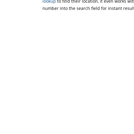
lookup
to find their location, it even works wi
number into the search field for instant resul