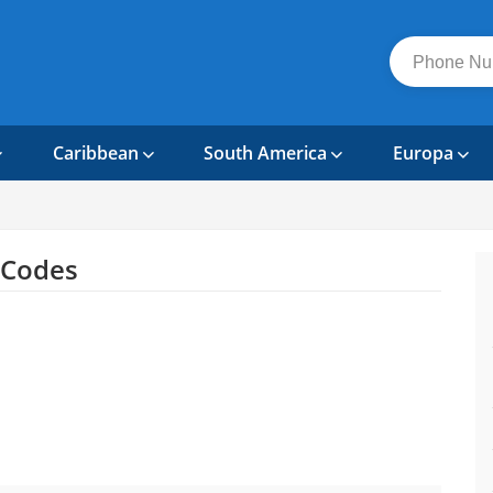
Caribbean
South America
Europa
 Codes