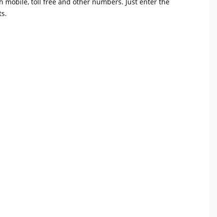
th mobile, toll free and other numbers. Just enter the
ts.