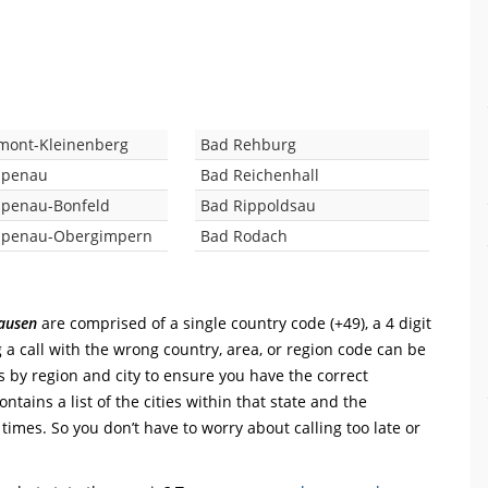
mont-Kleinenberg
Bad Rehburg
ppenau
Bad Reichenhall
penau-Bonfeld
Bad Rippoldsau
ppenau-Obergimpern
Bad Rodach
ausen
are comprised of a single country code (+49), a 4 digit
 a call with the wrong country, area, or region code can be
s by region and city to ensure you have the correct
ntains a list of the cities within that state and the
 times. So you don’t have to worry about calling too late or