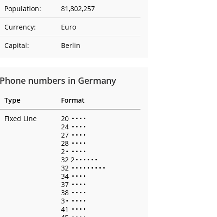
Population:
81,802,257
Currency:
Euro
Capital:
Berlin
Phone numbers in Germany
Type
Format
Fixed Line
20
•
•
•
•
24
•
•
•
•
27
•
•
•
•
28
•
•
•
•
2
•
•
•
•
•
32 2
•
•
•
•
•
•
32
•
•
•
•
•
•
•
•
•
34
•
•
•
•
37
•
•
•
•
38
•
•
•
•
3
•
•
•
•
•
41
•
•
•
•