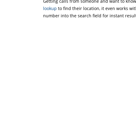
Getting calls from someone and want to know 
lookup
to find their location, it even works wi
number into the search field for instant resul