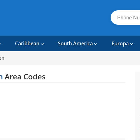
Caribbean
South America
Europa
en
n
Area Codes