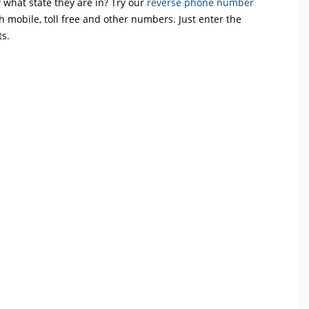
what state they are in? Try our
reverse phone number
th mobile, toll free and other numbers. Just enter the
ts.