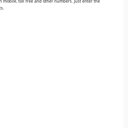
th mobile, toll free and other numbers. Just enter the
ts.