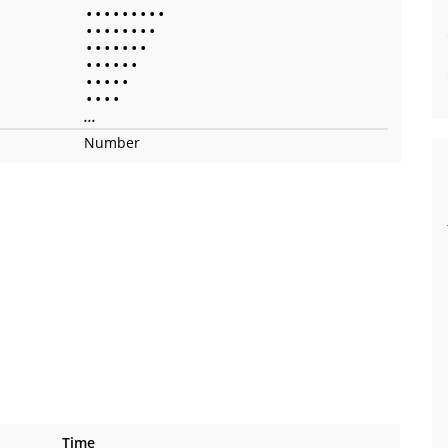
•
•
•
•
•
•
•
•
•
•
•
•
•
•
•
•
•
•
•
•
•
•
•
•
•
•
•
•
•
•
•
•
•
•
•
•
•
•
•
...
Number
Time