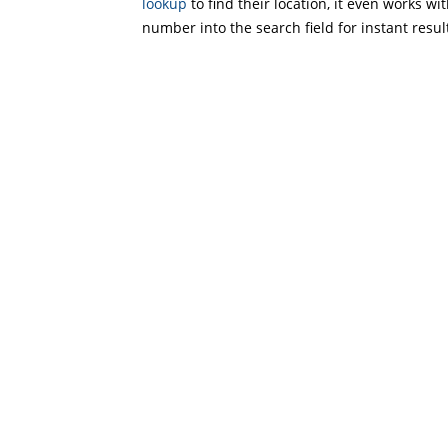
lookup
to find their location, it even works wi
number into the search field for instant resul