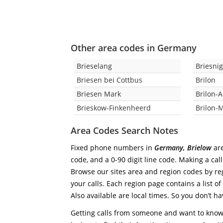
Other area codes in Germany
Brieselang
Briesni
Briesen bei Cottbus
Brilon
Briesen Mark
Brilon-
Brieskow-Finkenheerd
Brilon-
Area Codes Search Notes
Fixed phone numbers in
Germany, Brielow
are
code, and a 0-90 digit line code. Making a cal
Browse our sites area and region codes by reg
your calls. Each region page contains a list of
Also available are local times. So you don’t ha
Getting calls from someone and want to know 