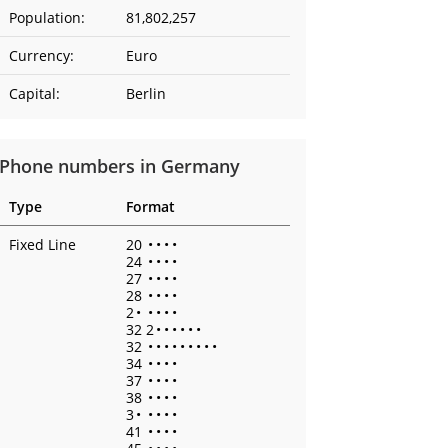
Population:
81,802,257
Currency:
Euro
Capital:
Berlin
Phone numbers in Germany
Type
Format
Fixed Line
20
•
•
•
•
24
•
•
•
•
27
•
•
•
•
28
•
•
•
•
2
•
•
•
•
•
32 2
•
•
•
•
•
•
32
•
•
•
•
•
•
•
•
•
34
•
•
•
•
37
•
•
•
•
38
•
•
•
•
3
•
•
•
•
•
41
•
•
•
•