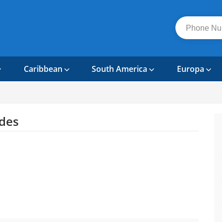
Caribbean
South America
Europa
des