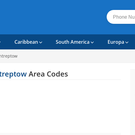
Caribbean
South America
Europa
entreptow
treptow
Area Codes