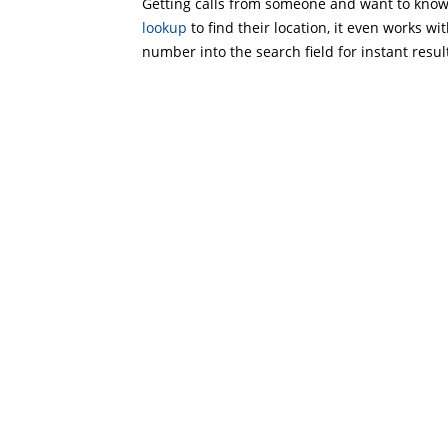
Getting calls from someone and want to know 
lookup
to find their location, it even works wi
number into the search field for instant resul