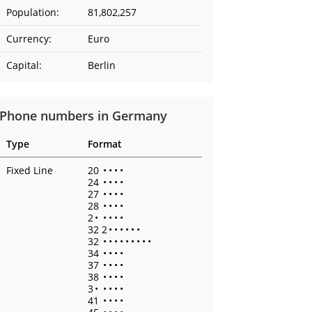
Population:
81,802,257
Currency:
Euro
Capital:
Berlin
Phone numbers in Germany
Type
Format
Fixed Line
20
•
•
•
•
24
•
•
•
•
27
•
•
•
•
28
•
•
•
•
2
•
•
•
•
•
32 2
•
•
•
•
•
•
32
•
•
•
•
•
•
•
•
•
34
•
•
•
•
37
•
•
•
•
38
•
•
•
•
3
•
•
•
•
•
41
•
•
•
•