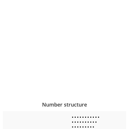
Number structure
•
•
•
•
•
•
•
•
•
•
•
•
•
•
•
•
•
•
•
•
•
•
•
•
•
•
•
•
•
•