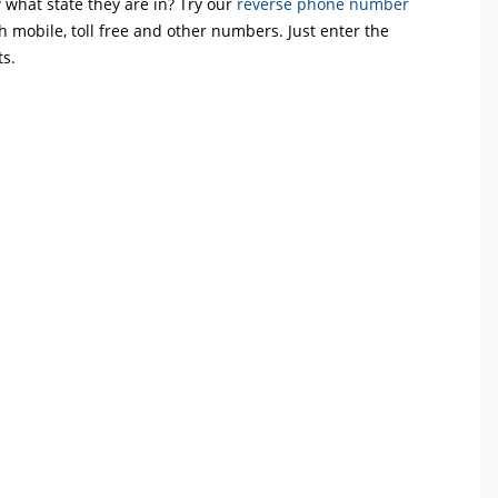
what state they are in? Try our
reverse phone number
th mobile, toll free and other numbers. Just enter the
ts.