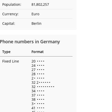
Population:
81,802,257
Currency:
Euro
Capital:
Berlin
Phone numbers in Germany
Type
Format
Fixed Line
20
•
•
•
•
24
•
•
•
•
27
•
•
•
•
28
•
•
•
•
2
•
•
•
•
•
32 2
•
•
•
•
•
•
32
•
•
•
•
•
•
•
•
•
34
•
•
•
•
37
•
•
•
•
38
•
•
•
•
3
•
•
•
•
•
41
•
•
•
•