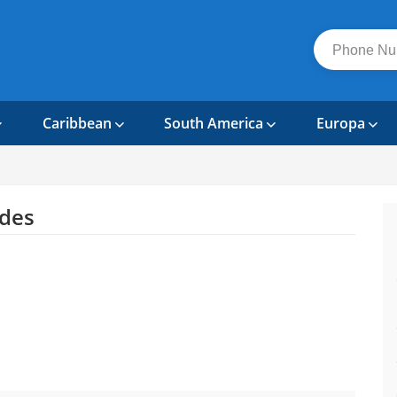
Caribbean
South America
Europa
des