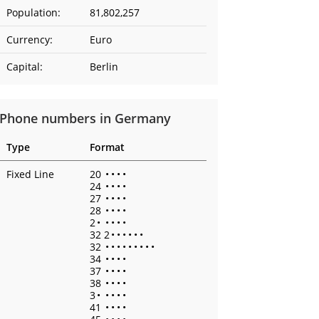
Population:
81,802,257
Currency:
Euro
Capital:
Berlin
Phone numbers in Germany
Type
Format
Fixed Line
20
•
•
•
•
24
•
•
•
•
27
•
•
•
•
28
•
•
•
•
2
•
•
•
•
•
32 2
•
•
•
•
•
•
32
•
•
•
•
•
•
•
•
•
34
•
•
•
•
37
•
•
•
•
38
•
•
•
•
3
•
•
•
•
•
41
•
•
•
•