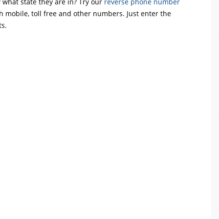
what state they are in? Try our
reverse phone number
th mobile, toll free and other numbers. Just enter the
ts.