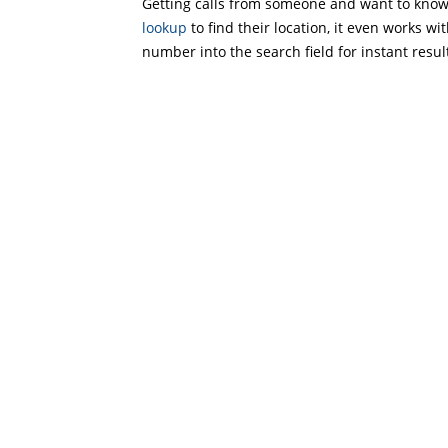
Getting calls from someone and want to know 
lookup
to find their location, it even works wi
number into the search field for instant resul