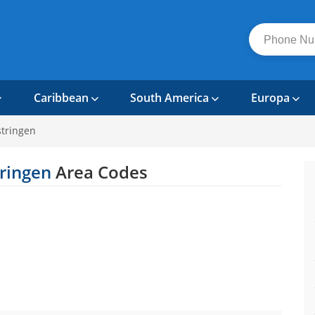
Caribbean
South America
Europa
tringen
ringen
Area Codes