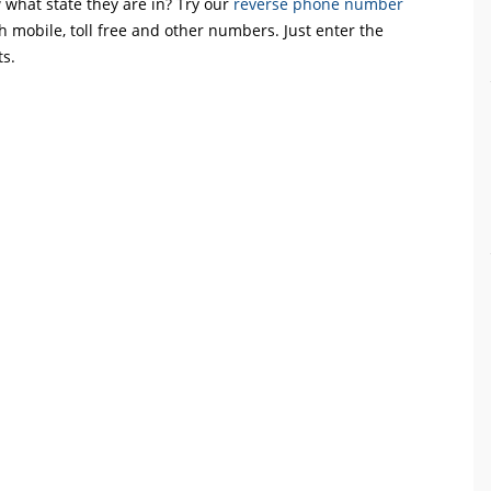
what state they are in? Try our
reverse phone number
th mobile, toll free and other numbers. Just enter the
ts.