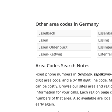
Other area codes in Germany
Esselbach
Essenb
Essen
Essing
Essen Oldenburg
Essinge
Essen-Kettwig
Estenfe
Area Codes Search Notes
Fixed phone numbers in
Germany, Espelkamp-
digit area code, and a 0-100 digit line code. 
can be costly. Browse our sites area and regi
information for your calls. Each region page co
numbers of that area. Also available are local
early again.