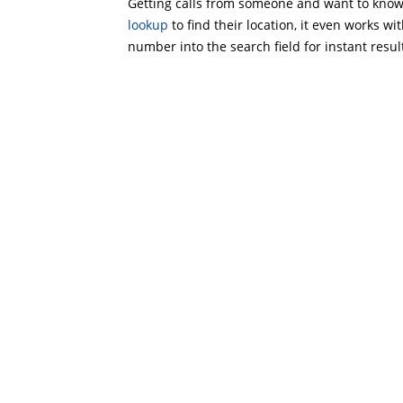
Getting calls from someone and want to know 
lookup
to find their location, it even works wi
number into the search field for instant resul