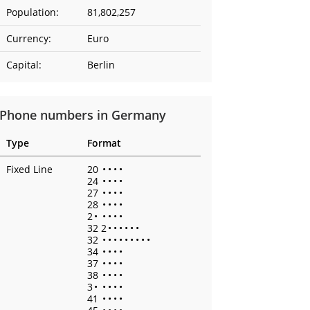
Population:
81,802,257
Currency:
Euro
Capital:
Berlin
Phone numbers in Germany
Type
Format
Fixed Line
20
•
•
•
•
24
•
•
•
•
27
•
•
•
•
28
•
•
•
•
2
•
•
•
•
•
32 2
•
•
•
•
•
•
32
•
•
•
•
•
•
•
•
•
34
•
•
•
•
37
•
•
•
•
38
•
•
•
•
3
•
•
•
•
•
41
•
•
•
•