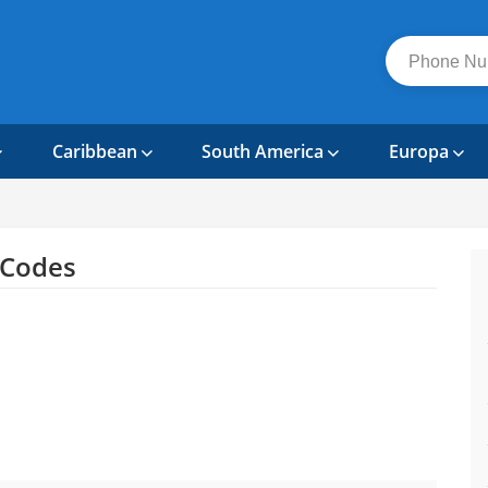
Caribbean
South America
Europa
 Codes