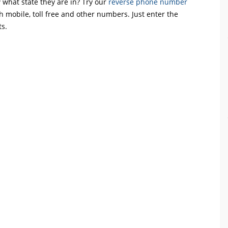
what state they are in? Try our
reverse phone number
th mobile, toll free and other numbers. Just enter the
ts.