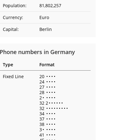
Population:
81,802,257
Currency:
Euro
Capital:
Berlin
Phone numbers in Germany
Type
Format
Fixed Line
20
•
•
•
•
24
•
•
•
•
27
•
•
•
•
28
•
•
•
•
2
•
•
•
•
•
32 2
•
•
•
•
•
•
32
•
•
•
•
•
•
•
•
•
34
•
•
•
•
37
•
•
•
•
38
•
•
•
•
3
•
•
•
•
•
41
•
•
•
•