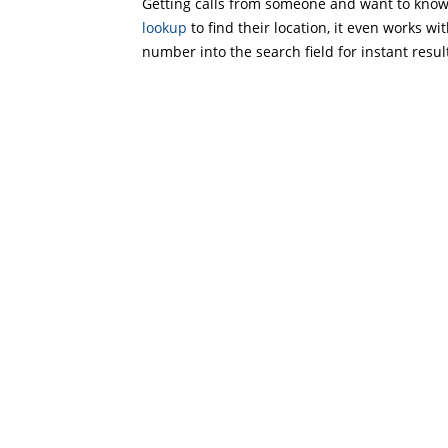
Getting calls from someone and want to know 
lookup
to find their location, it even works wi
number into the search field for instant resul