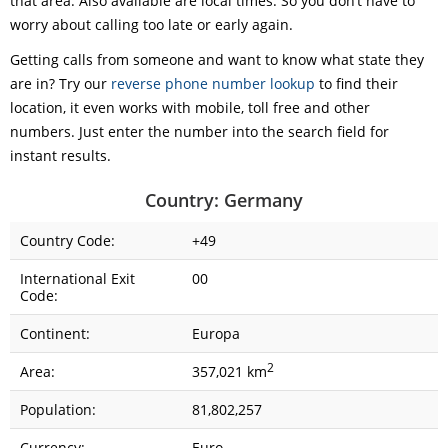
that area. Also available are local times. So you don’t have to
worry about calling too late or early again.
Getting calls from someone and want to know what state they
are in? Try our
reverse phone number lookup
to find their
location, it even works with mobile, toll free and other
numbers. Just enter the number into the search field for
instant results.
Country: Germany
Country Code:
+49
International Exit
00
Code:
Continent:
Europa
2
Area:
357,021 km
Population:
81,802,257
Currency:
Euro