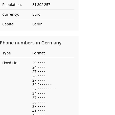
Population:
81,802,257
Currency:
Euro
Capital:
Berlin
Phone numbers in Germany
Type
Format
Fixed Line
20
•
•
•
•
24
•
•
•
•
27
•
•
•
•
28
•
•
•
•
2
•
•
•
•
•
32 2
•
•
•
•
•
•
32
•
•
•
•
•
•
•
•
•
34
•
•
•
•
37
•
•
•
•
38
•
•
•
•
3
•
•
•
•
•
41
•
•
•
•