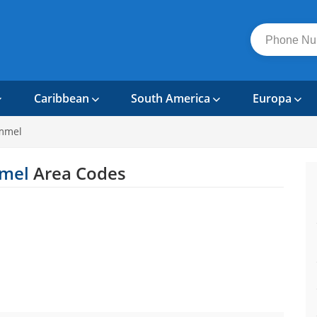
Caribbean
South America
Europa
mmel
mmel
Area Codes