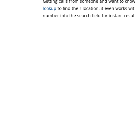
Getting calls from someone and want to know 
lookup
to find their location, it even works wi
number into the search field for instant resul