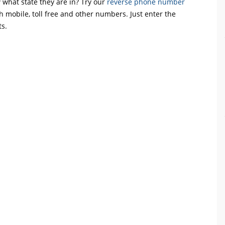
what state they are in? Try our
reverse phone number
th mobile, toll free and other numbers. Just enter the
ts.