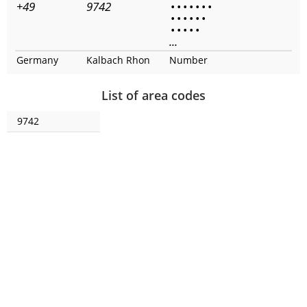
+49
9742
•
•
•
•
•
•
•
•
•
•
•
•
•
•
•
•
•
•
...
Germany
Kalbach Rhon
Number
List of area codes
9742