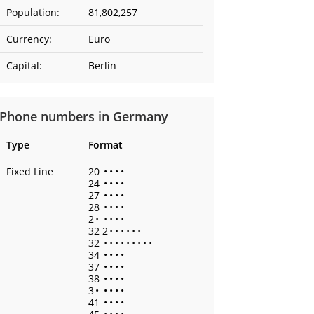
Population:
81,802,257
Currency:
Euro
Capital:
Berlin
Phone numbers in Germany
Type
Format
Fixed Line
20
•
•
•
•
24
•
•
•
•
27
•
•
•
•
28
•
•
•
•
2
•
•
•
•
•
32 2
•
•
•
•
•
•
32
•
•
•
•
•
•
•
•
•
34
•
•
•
•
37
•
•
•
•
38
•
•
•
•
3
•
•
•
•
•
41
•
•
•
•