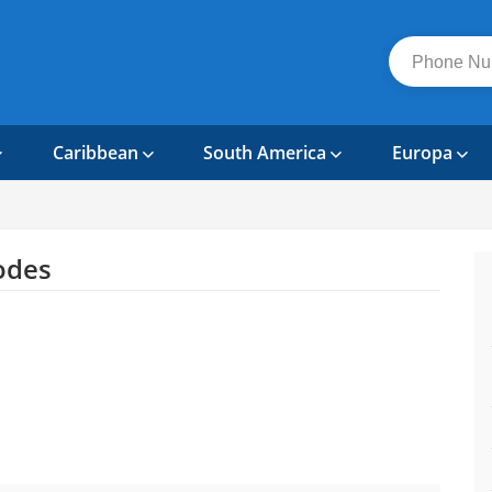
Caribbean
South America
Europa
odes