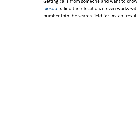
Getting calls from someone and want to know 
lookup
to find their location, it even works wi
number into the search field for instant resul