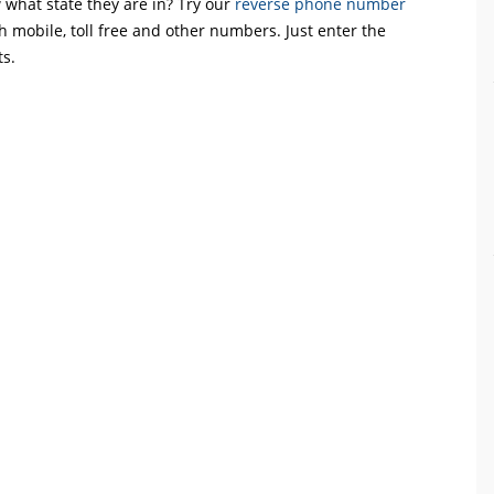
what state they are in? Try our
reverse phone number
th mobile, toll free and other numbers. Just enter the
ts.