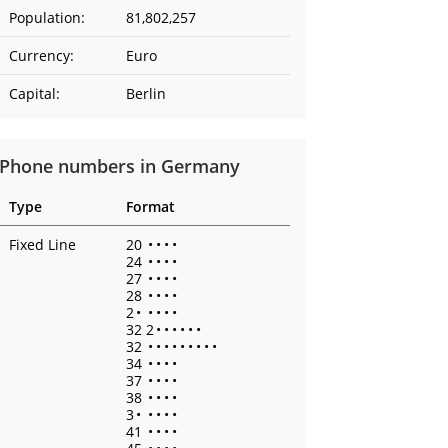
Population:
81,802,257
Currency:
Euro
Capital:
Berlin
Phone numbers in Germany
Type
Format
Fixed Line
20
•
•
•
•
24
•
•
•
•
27
•
•
•
•
28
•
•
•
•
2
•
•
•
•
•
32 2
•
•
•
•
•
•
32
•
•
•
•
•
•
•
•
•
34
•
•
•
•
37
•
•
•
•
38
•
•
•
•
3
•
•
•
•
•
41
•
•
•
•