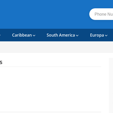
Caribbean
South America
Europa
s