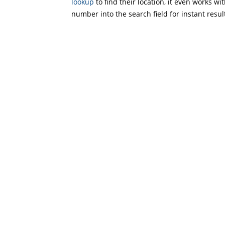
lookup
to find their location, it even works wi
number into the search field for instant resul