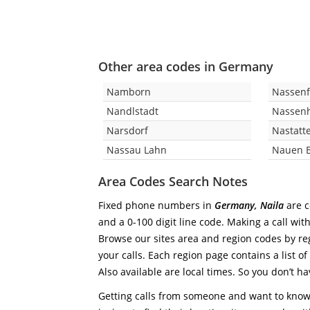
Other area codes in Germany
Namborn
Nassenf
Nandlstadt
Nassen
Narsdorf
Nastatt
Nassau Lahn
Nauen 
Area Codes Search Notes
Fixed phone numbers in
Germany, Naila
are c
and a 0-100 digit line code. Making a call wit
Browse our sites area and region codes by reg
your calls. Each region page contains a list of
Also available are local times. So you don’t ha
Getting calls from someone and want to know 