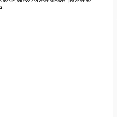
th mobile, toll free and other numbers. Just enter the
ts.