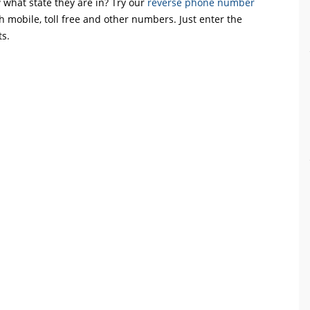
what state they are in? Try our
reverse phone number
th mobile, toll free and other numbers. Just enter the
ts.