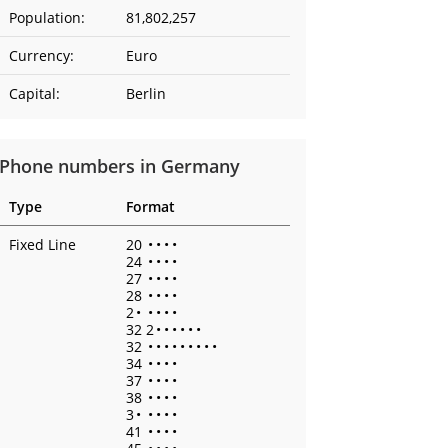
Population:
81,802,257
Currency:
Euro
Capital:
Berlin
Phone numbers in Germany
Type
Format
Fixed Line
20
•
•
•
•
24
•
•
•
•
27
•
•
•
•
28
•
•
•
•
2
•
•
•
•
•
32 2
•
•
•
•
•
•
32
•
•
•
•
•
•
•
•
•
34
•
•
•
•
37
•
•
•
•
38
•
•
•
•
3
•
•
•
•
•
41
•
•
•
•