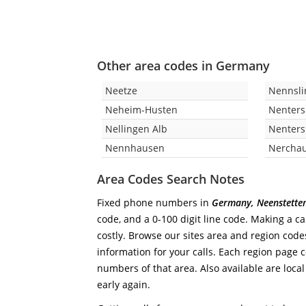
Other area codes in Germany
Neetze
Nennsli
Neheim-Husten
Nenter
Nellingen Alb
Nenters
Nennhausen
Nercha
Area Codes Search Notes
Fixed phone numbers in
Germany, Neenstette
code, and a 0-100 digit line code. Making a ca
costly. Browse our sites area and region code
information for your calls. Each region page co
numbers of that area. Also available are local
early again.