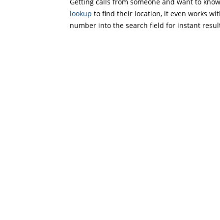
Getting calls from someone and want to know 
lookup
to find their location, it even works wi
number into the search field for instant resul