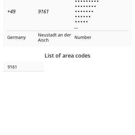
•
•
•
•
•
•
•
•
•
•
•
•
•
•
•
•
•
+49
9161
•
•
•
•
•
•
•
•
•
•
•
•
•
•
•
•
•
•
...
Neustadt an der
Germany
Number
Aisch
List of area codes
9161