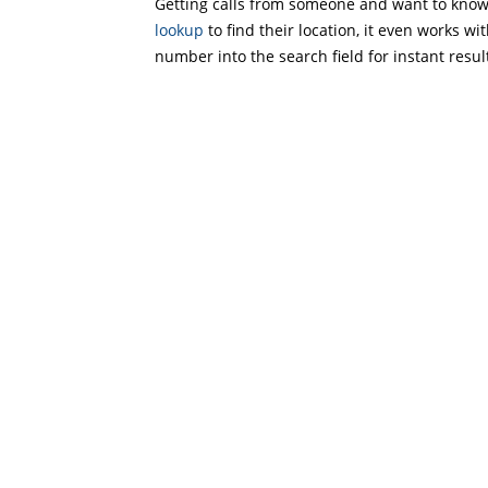
Getting calls from someone and want to know 
lookup
to find their location, it even works wi
number into the search field for instant resul