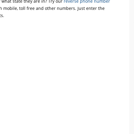
what state they are in? Try our
reverse phone number
th mobile, toll free and other numbers. Just enter the
ts.