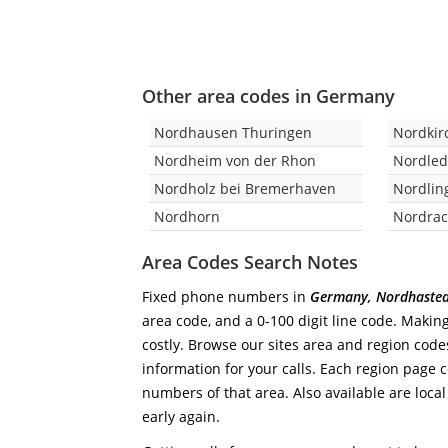
Other area codes in Germany
Nordhausen Thuringen
Nordkir
Nordheim von der Rhon
Nordle
Nordholz bei Bremerhaven
Nordlin
Nordhorn
Nordra
Area Codes Search Notes
Fixed phone numbers in
Germany, Nordhasted
area code, and a 0-100 digit line code. Making
costly. Browse our sites area and region code
information for your calls. Each region page co
numbers of that area. Also available are local
early again.