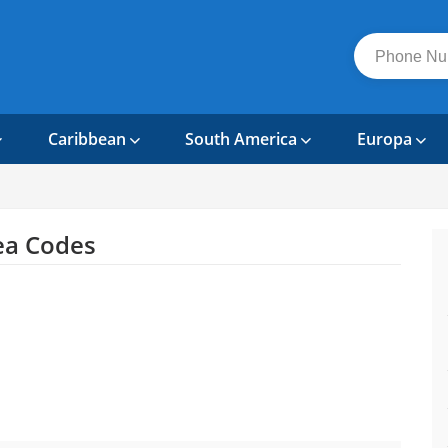
Caribbean
South America
Europa
ea Codes