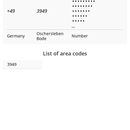
•
•
•
•
•
•
•
•
•
•
•
•
•
•
•
•
•
+49
3949
•
•
•
•
•
•
•
•
•
•
•
•
•
•
•
•
•
•
...
Oschersleben
Germany
Number
Bode
List of area codes
3949