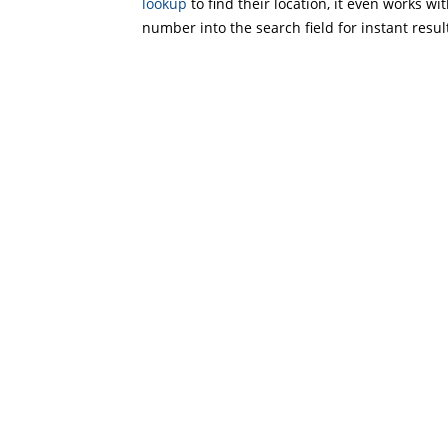
lookup
to find their location, it even works wi
number into the search field for instant resul