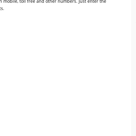
th mobile, toll free and other numbers. Just enter the
ts.