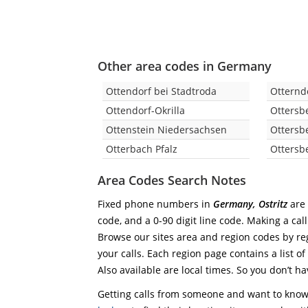
Other area codes in Germany
Ottendorf bei Stadtroda
Otternd
Ottendorf-Okrilla
Ottersb
Ottenstein Niedersachsen
Ottersb
Otterbach Pfalz
Ottersb
Area Codes Search Notes
Fixed phone numbers in
Germany, Ostritz
are 
code, and a 0-90 digit line code. Making a cal
Browse our sites area and region codes by reg
your calls. Each region page contains a list of
Also available are local times. So you don’t ha
Getting calls from someone and want to know 