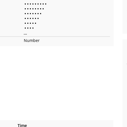
•
•
•
•
•
•
•
•
•
•
•
•
•
•
•
•
•
•
•
•
•
•
•
•
•
•
•
•
•
•
•
•
•
•
•
•
•
•
•
...
Number
Time