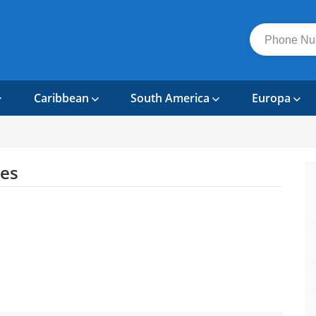
Caribbean
South America
Europa
es