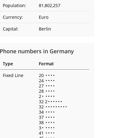
Population:
81,802,257
Currency:
Euro
Capital:
Berlin
Phone numbers in Germany
Type
Format
Fixed Line
20
•
•
•
•
24
•
•
•
•
27
•
•
•
•
28
•
•
•
•
2
•
•
•
•
•
32 2
•
•
•
•
•
•
32
•
•
•
•
•
•
•
•
•
34
•
•
•
•
37
•
•
•
•
38
•
•
•
•
3
•
•
•
•
•
41
•
•
•
•