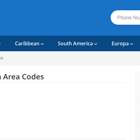
Caribbean
South America
Europa
un
n
Area Codes