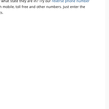
what state they are in? Try our
reverse phone number
th mobile, toll free and other numbers. Just enter the
ts.