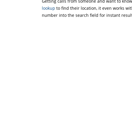
Getting calls from someone and want to know 
lookup
to find their location, it even works wi
number into the search field for instant resul