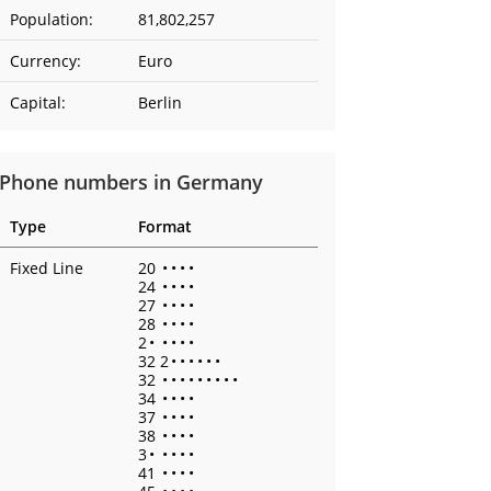
Population:
81,802,257
Currency:
Euro
Capital:
Berlin
Phone numbers in Germany
Type
Format
Fixed Line
20
•
•
•
•
24
•
•
•
•
27
•
•
•
•
28
•
•
•
•
2
•
•
•
•
•
32 2
•
•
•
•
•
•
32
•
•
•
•
•
•
•
•
•
34
•
•
•
•
37
•
•
•
•
38
•
•
•
•
3
•
•
•
•
•
41
•
•
•
•