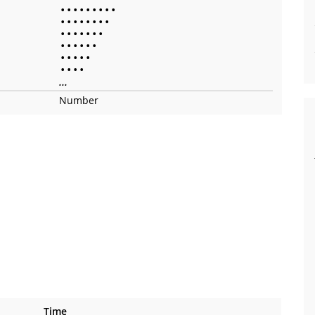
•
•
•
•
•
•
•
•
•
•
•
•
•
•
•
•
•
•
•
•
•
•
•
•
•
•
•
•
•
•
•
•
•
•
•
•
•
•
•
...
Number
Time