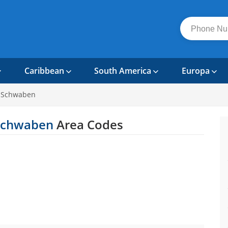
Caribbean
South America
Europa
n Schwaben
Schwaben
Area Codes