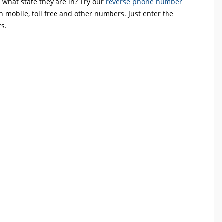
what state they are in? Try our
reverse phone number
th mobile, toll free and other numbers. Just enter the
ts.