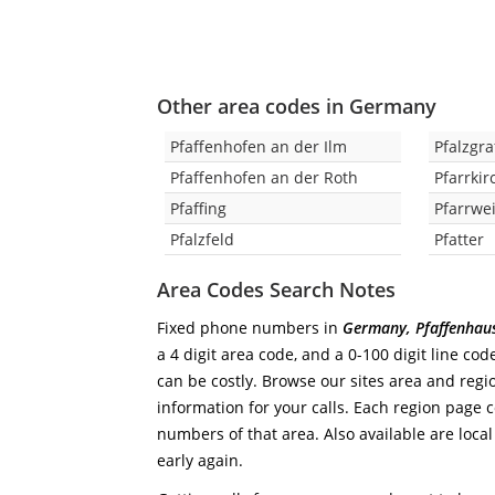
Other area codes in Germany
Pfaffenhofen an der Ilm
Pfalzgr
Pfaffenhofen an der Roth
Pfarrki
Pfaffing
Pfarrwe
Pfalzfeld
Pfatter
Area Codes Search Notes
Fixed phone numbers in
Germany, Pfaffenhau
a 4 digit area code, and a 0-100 digit line co
can be costly. Browse our sites area and regi
information for your calls. Each region page co
numbers of that area. Also available are local
early again.