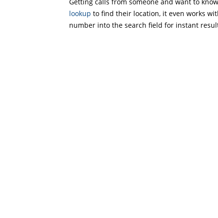
Getting calls from someone and want to know 
lookup
to find their location, it even works wi
number into the search field for instant resul