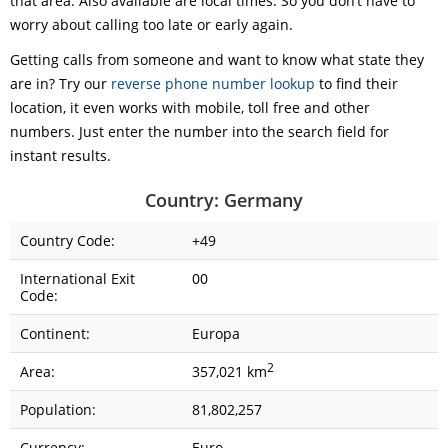
that area. Also available are local times. So you don’t have to
worry about calling too late or early again.
Getting calls from someone and want to know what state they
are in? Try our
reverse phone number lookup
to find their
location, it even works with mobile, toll free and other
numbers. Just enter the number into the search field for
instant results.
Country: Germany
Country Code:
+49
International Exit
00
Code:
Continent:
Europa
2
Area:
357,021 km
Population:
81,802,257
Currency:
Euro