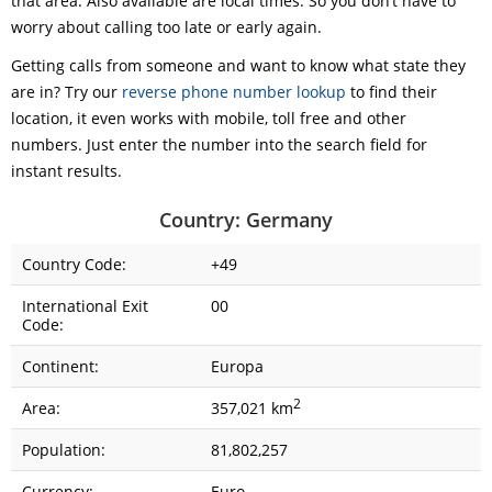
that area. Also available are local times. So you don’t have to
worry about calling too late or early again.
Getting calls from someone and want to know what state they
are in? Try our
reverse phone number lookup
to find their
location, it even works with mobile, toll free and other
numbers. Just enter the number into the search field for
instant results.
Country: Germany
Country Code:
+49
International Exit
00
Code:
Continent:
Europa
2
Area:
357,021 km
Population:
81,802,257
Currency:
Euro