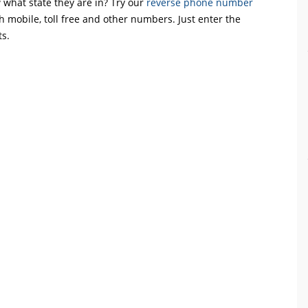
what state they are in? Try our
reverse phone number
th mobile, toll free and other numbers. Just enter the
ts.