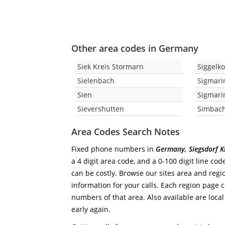
Other area codes in Germany
Siek Kreis Stormarn
Siggelk
Sielenbach
Sigmari
Sien
Sigmari
Sievershutten
Simbach
Area Codes Search Notes
Fixed phone numbers in
Germany, Siegsdorf Kr
a 4 digit area code, and a 0-100 digit line co
can be costly. Browse our sites area and regi
information for your calls. Each region page co
numbers of that area. Also available are local
early again.