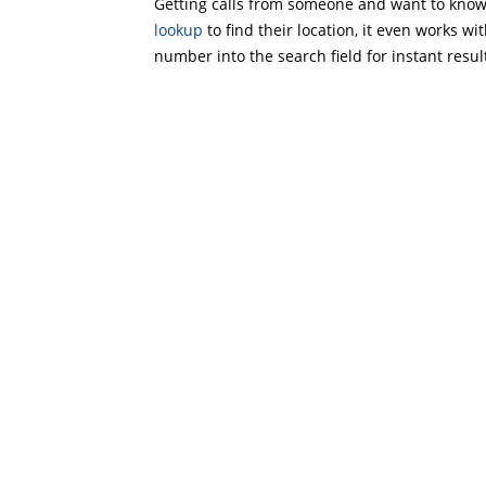
Getting calls from someone and want to know 
lookup
to find their location, it even works wi
number into the search field for instant resul