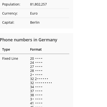
Population:
81,802,257
Currency:
Euro
Capital:
Berlin
Phone numbers in Germany
Type
Format
Fixed Line
20
•
•
•
•
24
•
•
•
•
27
•
•
•
•
28
•
•
•
•
2
•
•
•
•
•
32 2
•
•
•
•
•
•
32
•
•
•
•
•
•
•
•
•
34
•
•
•
•
37
•
•
•
•
38
•
•
•
•
3
•
•
•
•
•
41
•
•
•
•