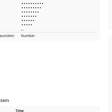
•
•
•
•
•
•
•
•
•
•
•
•
•
•
•
•
•
•
•
•
•
•
•
•
•
•
•
•
•
•
•
•
•
•
•
•
•
•
•
•
•
•
•
•
•
...
raunstein
Number
stein
Time