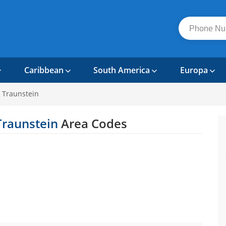
Caribbean
South America
Europa
s Traunstein
Traunstein
Area Codes