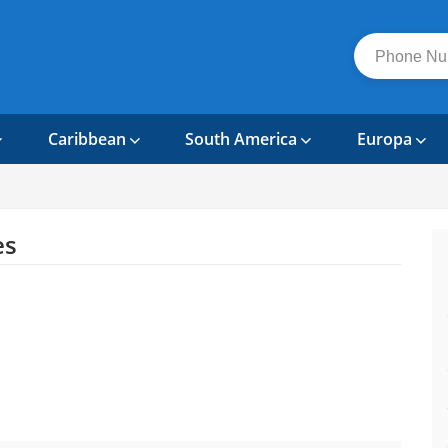
Caribbean
South America
Europa
es