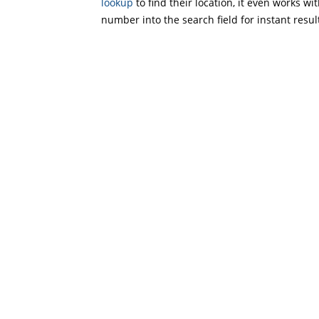
lookup
to find their location, it even works wi
number into the search field for instant resul