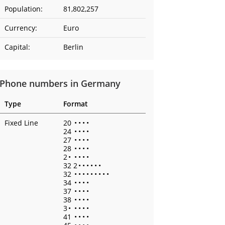
Population:
81,802,257
Currency:
Euro
Capital:
Berlin
Phone numbers in Germany
Type
Format
Fixed Line
20
•
•
•
•
24
•
•
•
•
27
•
•
•
•
28
•
•
•
•
2
•
•
•
•
•
32 2
•
•
•
•
•
•
32
•
•
•
•
•
•
•
•
•
34
•
•
•
•
37
•
•
•
•
38
•
•
•
•
3
•
•
•
•
•
41
•
•
•
•