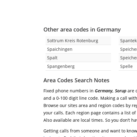
Other area codes in Germany
Sottrum Kreis Rotenburg
Spante
Spaichingen
Speiche
Spalt
Speiche
Spangenberg
Spelle
Area Codes Search Notes
Fixed phone numbers in
Germany, Sorup
are c
and a 0-100 digit line code. Making a call wit
Browse our sites area and region codes by reg
your calls. Each region page contains a list of
Also available are local times. So you don’t ha
Getting calls from someone and want to know 