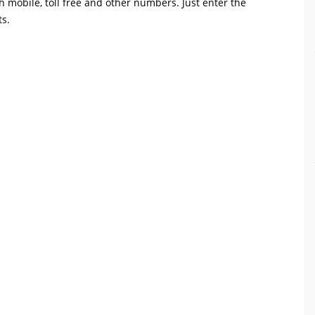
th mobile, toll free and other numbers. Just enter the
ts.