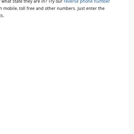
what state they are in? Try our
reverse phone number
th mobile, toll free and other numbers. Just enter the
ts.