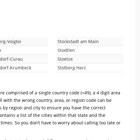
rg-Voigtei
Stockstadt am Main
h
Stodtlen
sdorf-Curau
Stoetze
sdorf-Krumbeck
Stolberg Harz
re comprised of a single country code (+49), a 4 digit area
ll with the wrong country, area, or region code can be
s by region and city to ensure you have the correct
ntains a list of the cities within that state and the
 times. So you don’t have to worry about calling too late or