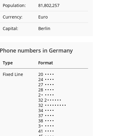
Population:
81,802,257
Currency:
Euro
Capital:
Berlin
Phone numbers in Germany
Type
Format
Fixed Line
20
•
•
•
•
24
•
•
•
•
27
•
•
•
•
28
•
•
•
•
2
•
•
•
•
•
32 2
•
•
•
•
•
•
32
•
•
•
•
•
•
•
•
•
34
•
•
•
•
37
•
•
•
•
38
•
•
•
•
3
•
•
•
•
•
41
•
•
•
•