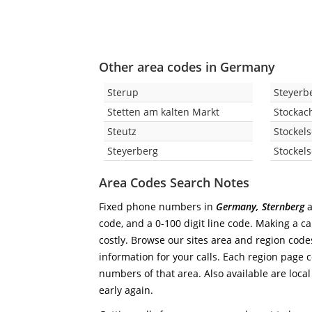
Other area codes in Germany
Sterup
Steyerbe
Stetten am kalten Markt
Stockac
Steutz
Stockel
Steyerberg
Stockel
Area Codes Search Notes
Fixed phone numbers in
Germany, Sternberg
a
code, and a 0-100 digit line code. Making a ca
costly. Browse our sites area and region code
information for your calls. Each region page co
numbers of that area. Also available are local
early again.