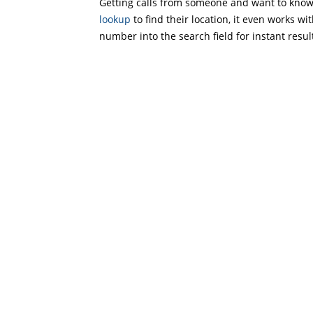
Getting calls from someone and want to know 
lookup
to find their location, it even works wi
number into the search field for instant resul