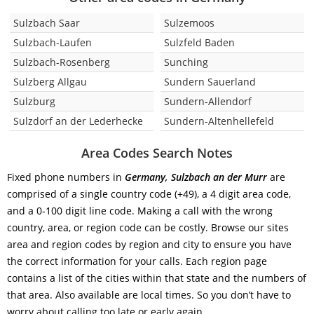
Sulzbach Saar
Sulzemoos
Sulzbach-Laufen
Sulzfeld Baden
Sulzbach-Rosenberg
Sunching
Sulzberg Allgau
Sundern Sauerland
Sulzburg
Sundern-Allendorf
Sulzdorf an der Lederhecke
Sundern-Altenhellefeld
Area Codes Search Notes
Fixed phone numbers in
Germany, Sulzbach an der Murr
are
comprised of a single country code (+49), a 4 digit area code,
and a 0-100 digit line code. Making a call with the wrong
country, area, or region code can be costly. Browse our sites
area and region codes by region and city to ensure you have
the correct information for your calls. Each region page
contains a list of the cities within that state and the numbers of
that area. Also available are local times. So you don’t have to
worry about calling too late or early again.