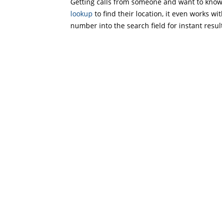
Getting calls from someone and want to know 
lookup
to find their location, it even works wi
number into the search field for instant resul