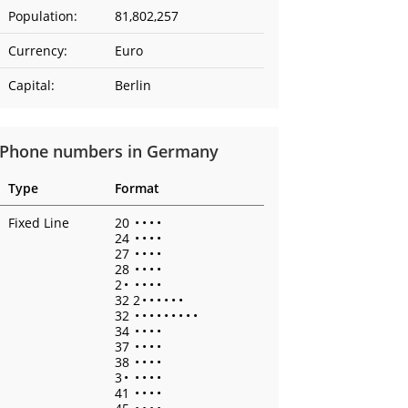
Population:
81,802,257
Currency:
Euro
Capital:
Berlin
Phone numbers in Germany
Type
Format
Fixed Line
20
•
•
•
•
24
•
•
•
•
27
•
•
•
•
28
•
•
•
•
2
•
•
•
•
•
32 2
•
•
•
•
•
•
32
•
•
•
•
•
•
•
•
•
34
•
•
•
•
37
•
•
•
•
38
•
•
•
•
3
•
•
•
•
•
41
•
•
•
•