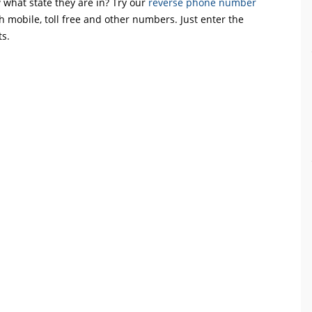
what state they are in? Try our
reverse phone number
th mobile, toll free and other numbers. Just enter the
ts.