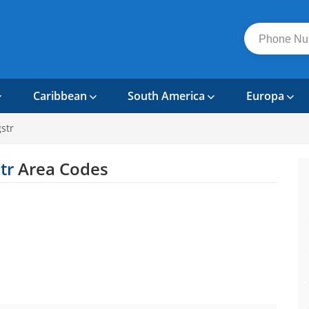
Caribbean
South America
Europa
str
tr
Area Codes