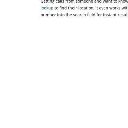
Getting calls from someone and want to know 
lookup
to find their location, it even works wi
number into the search field for instant resul