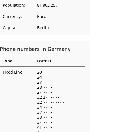
Population:
81,802,257
Currency:
Euro
Capital:
Berlin
Phone numbers in Germany
Type
Format
Fixed Line
20
•
•
•
•
24
•
•
•
•
27
•
•
•
•
28
•
•
•
•
2
•
•
•
•
•
32 2
•
•
•
•
•
•
32
•
•
•
•
•
•
•
•
•
34
•
•
•
•
37
•
•
•
•
38
•
•
•
•
3
•
•
•
•
•
41
•
•
•
•