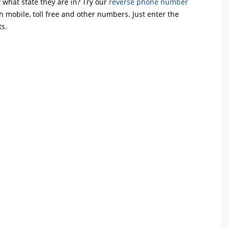
what state they are in? Try our
reverse phone number
th mobile, toll free and other numbers. Just enter the
ts.