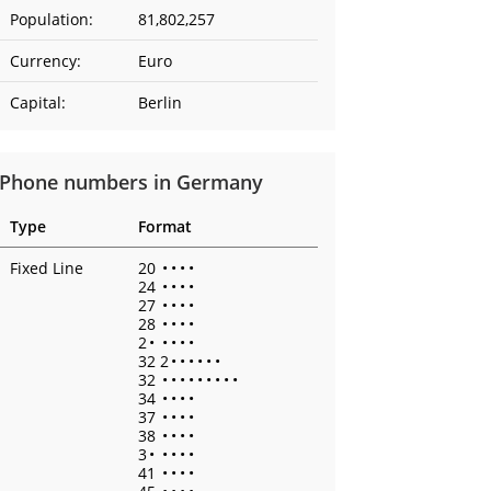
Population:
81,802,257
Currency:
Euro
Capital:
Berlin
Phone numbers in Germany
Type
Format
Fixed Line
20
•
•
•
•
24
•
•
•
•
27
•
•
•
•
28
•
•
•
•
2
•
•
•
•
•
32 2
•
•
•
•
•
•
32
•
•
•
•
•
•
•
•
•
34
•
•
•
•
37
•
•
•
•
38
•
•
•
•
3
•
•
•
•
•
41
•
•
•
•