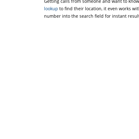
Getting calls from someone and want to know 
lookup
to find their location, it even works wi
number into the search field for instant resul