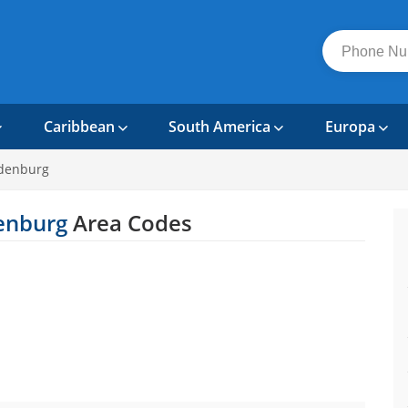
Caribbean
South America
Europa
denburg
enburg
Area Codes