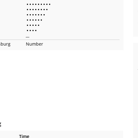
•
•
•
•
•
•
•
•
•
•
•
•
•
•
•
•
•
•
•
•
•
•
•
•
•
•
•
•
•
•
•
•
•
•
•
•
•
•
•
...
nburg
Number
g
Time