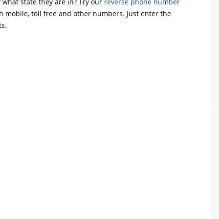
what state they are in? Try our
reverse phone number
th mobile, toll free and other numbers. Just enter the
ts.