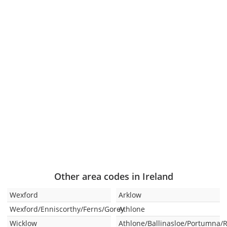
Other area codes in Ireland
Wexford
Arklow
Wexford/Enniscorthy/Ferns/Gorey
Athlone
Wicklow
Athlone/Ballinasloe/Portumna