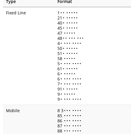
Type
Format
Fixed Line
1
•
•
•
•
•
•
•
21
•
•
•
•
•
•
40
•
•
•
•
•
•
45
•
•
•
•
•
•
47
•
•
•
•
•
48
•
•
•
•
•
•
•
•
4
•
•
•
•
•
•
•
•
50
•
•
•
•
•
•
51
•
•
•
•
•
•
58
•
•
•
•
•
5
•
•
•
•
•
•
•
•
61
•
•
•
•
•
•
6
•
•
•
•
•
•
6
•
•
•
•
•
•
•
•
7
•
•
•
•
•
•
•
•
91
•
•
•
•
•
•
9
•
•
•
•
•
•
9
•
•
•
•
•
•
•
•
Mobile
8 3
•
•
•
•
•
•
•
85
•
•
•
•
•
•
•
86
•
•
•
•
•
•
•
87
•
•
•
•
•
•
•
88
•
•
•
•
•
•
•