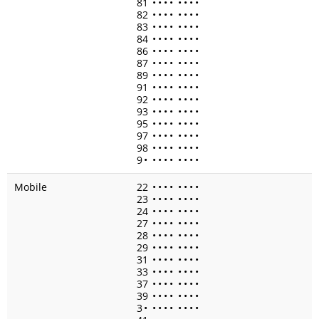
81
•
•
•
•
•
•
•
•
82
•
•
•
•
•
•
•
•
83
•
•
•
•
•
•
•
•
84
•
•
•
•
•
•
•
•
86
•
•
•
•
•
•
•
•
87
•
•
•
•
•
•
•
•
89
•
•
•
•
•
•
•
•
91
•
•
•
•
•
•
•
•
92
•
•
•
•
•
•
•
•
93
•
•
•
•
•
•
•
•
95
•
•
•
•
•
•
•
•
97
•
•
•
•
•
•
•
•
98
•
•
•
•
•
•
•
•
9
•
•
•
•
•
•
•
•
•
Mobile
22
•
•
•
•
•
•
•
•
23
•
•
•
•
•
•
•
•
24
•
•
•
•
•
•
•
•
27
•
•
•
•
•
•
•
•
28
•
•
•
•
•
•
•
•
29
•
•
•
•
•
•
•
•
31
•
•
•
•
•
•
•
•
33
•
•
•
•
•
•
•
•
37
•
•
•
•
•
•
•
•
39
•
•
•
•
•
•
•
•
3
•
•
•
•
•
•
•
•
•