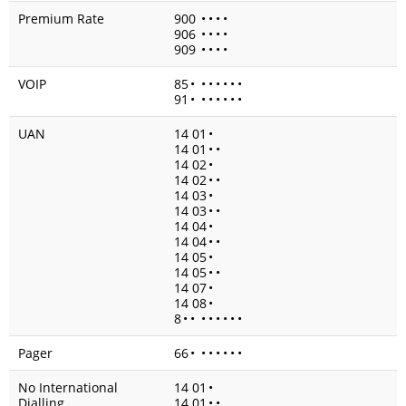
Premium Rate
900
•
•
•
•
906
•
•
•
•
909
•
•
•
•
VOIP
85
•
•
•
•
•
•
•
91
•
•
•
•
•
•
•
UAN
14 01
•
14 01
•
•
14 02
•
14 02
•
•
14 03
•
14 03
•
•
14 04
•
14 04
•
•
14 05
•
14 05
•
•
14 07
•
14 08
•
8
•
•
•
•
•
•
•
•
Pager
66
•
•
•
•
•
•
•
No International
14 01
•
Dialling
14 01
•
•