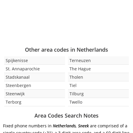
Other area codes in Netherlands
Spijkenisse
Terneuzen
St. Annaparochie
The Hague
Stadskanaal
Tholen
Steenbergen
Tiel
Steenwijk
Tilburg
Terborg
Twello
Area Codes Search Notes
Fixed phone numbers in
Netherlands, Sneek
are comprised of a
single country code (+31), a 3 digit area code, and a 60 digit line