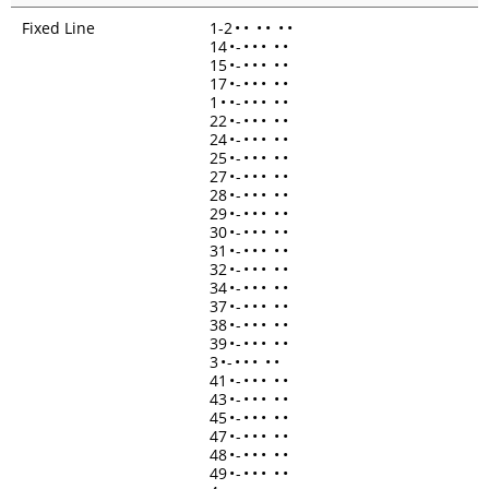
Fixed Line
1-2
•
•
•
•
•
•
14
•
-
•
•
•
•
•
15
•
-
•
•
•
•
•
17
•
-
•
•
•
•
•
1
•
•
-
•
•
•
•
•
22
•
-
•
•
•
•
•
24
•
-
•
•
•
•
•
25
•
-
•
•
•
•
•
27
•
-
•
•
•
•
•
28
•
-
•
•
•
•
•
29
•
-
•
•
•
•
•
30
•
-
•
•
•
•
•
31
•
-
•
•
•
•
•
32
•
-
•
•
•
•
•
34
•
-
•
•
•
•
•
37
•
-
•
•
•
•
•
38
•
-
•
•
•
•
•
39
•
-
•
•
•
•
•
3
•
-
•
•
•
•
•
41
•
-
•
•
•
•
•
43
•
-
•
•
•
•
•
45
•
-
•
•
•
•
•
47
•
-
•
•
•
•
•
48
•
-
•
•
•
•
•
49
•
-
•
•
•
•
•