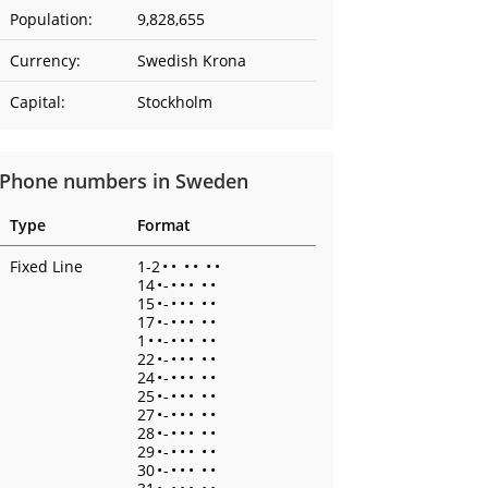
Population:
9,828,655
Currency:
Swedish Krona
Capital:
Stockholm
Phone numbers in Sweden
Type
Format
Fixed Line
1-2
•
•
•
•
•
•
14
•
-
•
•
•
•
•
15
•
-
•
•
•
•
•
17
•
-
•
•
•
•
•
1
•
•
-
•
•
•
•
•
22
•
-
•
•
•
•
•
24
•
-
•
•
•
•
•
25
•
-
•
•
•
•
•
27
•
-
•
•
•
•
•
28
•
-
•
•
•
•
•
29
•
-
•
•
•
•
•
30
•
-
•
•
•
•
•