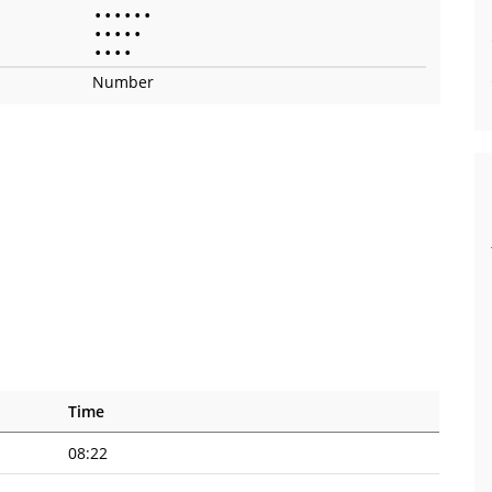
•
•
•
•
•
•
•
•
•
•
•
•
•
•
•
Number
Time
08:22