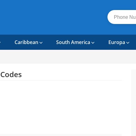
Caribbean
South America
Europa
 Codes