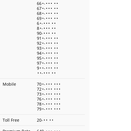
66
•
-
•
•
•
•
•
67
•
-
•
•
•
•
•
68
•
-
•
•
•
•
•
69
•
-
•
•
•
•
•
6
•
-
•
•
•
•
•
8
•
-
•
•
•
•
•
90-
•
•
•
•
•
91
•
-
•
•
•
•
•
92
•
-
•
•
•
•
•
93
•
-
•
•
•
•
•
94
•
-
•
•
•
•
•
95
•
-
•
•
•
•
•
97
•
-
•
•
•
•
•
9
•
•
-
•
•
•
•
•
•
•
-
•
•
•
•
•
Mobile
70
•
-
•
•
•
•
•
•
72
•
-
•
•
•
•
•
•
73
•
-
•
•
•
•
•
•
76
•
-
•
•
•
•
•
•
78
•
-
•
•
•
•
•
•
79
•
-
•
•
•
•
•
•
Toll Free
20-
•
•
•
•