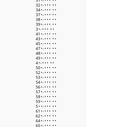
31
•
-
•
•
•
•
•
32
•
-
•
•
•
•
•
34
•
-
•
•
•
•
•
37
•
-
•
•
•
•
•
38
•
-
•
•
•
•
•
39
•
-
•
•
•
•
•
3
•
-
•
•
•
•
•
41
•
-
•
•
•
•
•
43
•
-
•
•
•
•
•
45
•
-
•
•
•
•
•
47
•
-
•
•
•
•
•
48
•
-
•
•
•
•
•
49
•
-
•
•
•
•
•
4
•
-
•
•
•
•
•
50
•
-
•
•
•
•
•
52
•
-
•
•
•
•
•
53
•
-
•
•
•
•
•
54
•
-
•
•
•
•
•
56
•
-
•
•
•
•
•
57
•
-
•
•
•
•
•
58
•
-
•
•
•
•
•
59
•
-
•
•
•
•
•
5
•
•
-
•
•
•
•
•
61
•
-
•
•
•
•
•
62
•
-
•
•
•
•
•
64
•
-
•
•
•
•
•
65
•
-
•
•
•
•
•