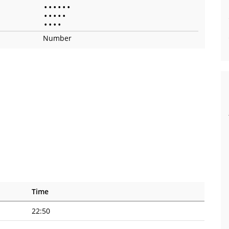
•
•
•
•
•
•
•
•
•
•
•
•
•
•
•
Number
Time
22:50