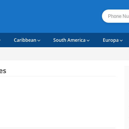
Caribbean
South America
Europa
es