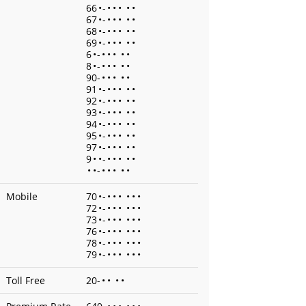
66
•
-
•
•
•
•
•
67
•
-
•
•
•
•
•
68
•
-
•
•
•
•
•
69
•
-
•
•
•
•
•
6
•
-
•
•
•
•
•
8
•
-
•
•
•
•
•
90-
•
•
•
•
•
91
•
-
•
•
•
•
•
92
•
-
•
•
•
•
•
93
•
-
•
•
•
•
•
94
•
-
•
•
•
•
•
95
•
-
•
•
•
•
•
97
•
-
•
•
•
•
•
9
•
•
-
•
•
•
•
•
•
•
-
•
•
•
•
•
Mobile
70
•
-
•
•
•
•
•
•
72
•
-
•
•
•
•
•
•
73
•
-
•
•
•
•
•
•
76
•
-
•
•
•
•
•
•
78
•
-
•
•
•
•
•
•
79
•
-
•
•
•
•
•
•
Toll Free
20-
•
•
•
•