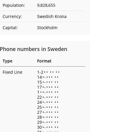
Population:
9,828,655
Currency:
Swedish Krona
Capital:
Stockholm
Phone numbers in Sweden
Type
Format
Fixed Line
1-2
•
•
•
•
•
•
14
•
-
•
•
•
•
•
15
•
-
•
•
•
•
•
17
•
-
•
•
•
•
•
1
•
•
-
•
•
•
•
•
22
•
-
•
•
•
•
•
24
•
-
•
•
•
•
•
25
•
-
•
•
•
•
•
27
•
-
•
•
•
•
•
28
•
-
•
•
•
•
•
29
•
-
•
•
•
•
•
30
•
-
•
•
•
•
•