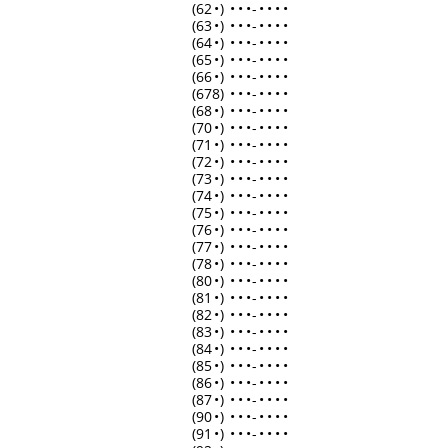
(62
•
)
•
•
•
-
•
•
•
•
(63
•
)
•
•
•
-
•
•
•
•
(64
•
)
•
•
•
-
•
•
•
•
(65
•
)
•
•
•
-
•
•
•
•
(66
•
)
•
•
•
-
•
•
•
•
(678)
•
•
•
-
•
•
•
•
(68
•
)
•
•
•
-
•
•
•
•
(70
•
)
•
•
•
-
•
•
•
•
(71
•
)
•
•
•
-
•
•
•
•
(72
•
)
•
•
•
-
•
•
•
•
(73
•
)
•
•
•
-
•
•
•
•
(74
•
)
•
•
•
-
•
•
•
•
(75
•
)
•
•
•
-
•
•
•
•
(76
•
)
•
•
•
-
•
•
•
•
(77
•
)
•
•
•
-
•
•
•
•
(78
•
)
•
•
•
-
•
•
•
•
(80
•
)
•
•
•
-
•
•
•
•
(81
•
)
•
•
•
-
•
•
•
•
(82
•
)
•
•
•
-
•
•
•
•
(83
•
)
•
•
•
-
•
•
•
•
(84
•
)
•
•
•
-
•
•
•
•
(85
•
)
•
•
•
-
•
•
•
•
(86
•
)
•
•
•
-
•
•
•
•
(87
•
)
•
•
•
-
•
•
•
•
(90
•
)
•
•
•
-
•
•
•
•
(91
•
)
•
•
•
-
•
•
•
•