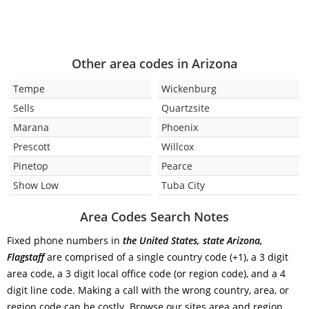
Other area codes in Arizona
Tempe
Wickenburg
Sells
Quartzsite
Marana
Phoenix
Prescott
Willcox
Pinetop
Pearce
Show Low
Tuba City
Area Codes Search Notes
Fixed phone numbers in
the United States, state Arizona,
Flagstaff
are comprised of a single country code (+1), a 3 digit
area code, a 3 digit local office code (or region code), and a 4
digit line code. Making a call with the wrong country, area, or
region code can be costly. Browse our sites area and region