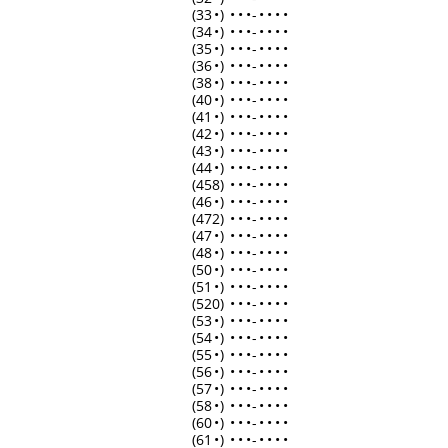
(33
•
)
•
•
•
-
•
•
•
•
(34
•
)
•
•
•
-
•
•
•
•
(35
•
)
•
•
•
-
•
•
•
•
(36
•
)
•
•
•
-
•
•
•
•
(38
•
)
•
•
•
-
•
•
•
•
(40
•
)
•
•
•
-
•
•
•
•
(41
•
)
•
•
•
-
•
•
•
•
(42
•
)
•
•
•
-
•
•
•
•
(43
•
)
•
•
•
-
•
•
•
•
(44
•
)
•
•
•
-
•
•
•
•
(458)
•
•
•
-
•
•
•
•
(46
•
)
•
•
•
-
•
•
•
•
(472)
•
•
•
-
•
•
•
•
(47
•
)
•
•
•
-
•
•
•
•
(48
•
)
•
•
•
-
•
•
•
•
(50
•
)
•
•
•
-
•
•
•
•
(51
•
)
•
•
•
-
•
•
•
•
(520)
•
•
•
-
•
•
•
•
(53
•
)
•
•
•
-
•
•
•
•
(54
•
)
•
•
•
-
•
•
•
•
(55
•
)
•
•
•
-
•
•
•
•
(56
•
)
•
•
•
-
•
•
•
•
(57
•
)
•
•
•
-
•
•
•
•
(58
•
)
•
•
•
-
•
•
•
•
(60
•
)
•
•
•
-
•
•
•
•
(61
•
)
•
•
•
-
•
•
•
•