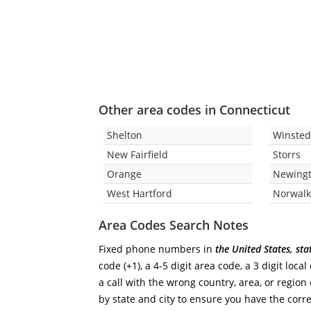
Other area codes in Connecticut
Shelton
Winste
New Fairfield
Storrs
Orange
Newing
West Hartford
Norwal
Area Codes Search Notes
Fixed phone numbers in
the United States, sta
code (+1), a 4-5 digit area code, a 3 digit loca
a call with the wrong country, area, or regio
by state and city to ensure you have the corre