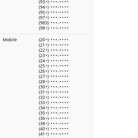
(93
•
)
•
•
•
-
•
•
•
•
(94
•
)
•
•
•
-
•
•
•
•
(95
•
)
•
•
•
-
•
•
•
•
(97
•
)
•
•
•
-
•
•
•
•
(983)
•
•
•
-
•
•
•
•
(98
•
)
•
•
•
-
•
•
•
•
Mobile
(20
•
)
•
•
•
-
•
•
•
•
(21
•
)
•
•
•
-
•
•
•
•
(22
•
)
•
•
•
-
•
•
•
•
(23
•
)
•
•
•
-
•
•
•
•
(24
•
)
•
•
•
-
•
•
•
•
(25
•
)
•
•
•
-
•
•
•
•
(26
•
)
•
•
•
-
•
•
•
•
(27
•
)
•
•
•
-
•
•
•
•
(28
•
)
•
•
•
-
•
•
•
•
(30
•
)
•
•
•
-
•
•
•
•
(31
•
)
•
•
•
-
•
•
•
•
(32
•
)
•
•
•
-
•
•
•
•
(33
•
)
•
•
•
-
•
•
•
•
(34
•
)
•
•
•
-
•
•
•
•
(35
•
)
•
•
•
-
•
•
•
•
(36
•
)
•
•
•
-
•
•
•
•
(38
•
)
•
•
•
-
•
•
•
•
(40
•
)
•
•
•
-
•
•
•
•
(41
•
)
•
•
•
-
•
•
•
•