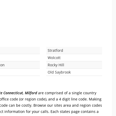
d
Stratford
Wolcott
ton
Rocky Hill
k
Old Saybrook
te Connecticut, Milford
are comprised of a single country
l office code (or region code), and a 4 digit line code. Making
n code can be costly. Browse our sites area and region codes
ct information for your calls. Each states page contains a