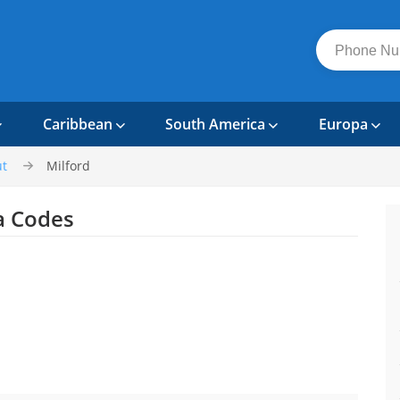
Caribbean
South America
Europa
ut
Milford
a Codes