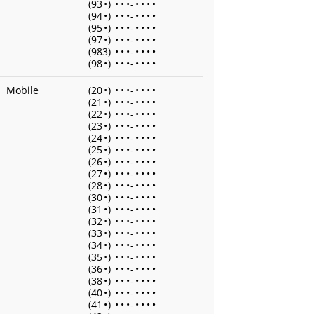
(93
•
)
•
•
•
-
•
•
•
•
(94
•
)
•
•
•
-
•
•
•
•
(95
•
)
•
•
•
-
•
•
•
•
(97
•
)
•
•
•
-
•
•
•
•
(983)
•
•
•
-
•
•
•
•
(98
•
)
•
•
•
-
•
•
•
•
Mobile
(20
•
)
•
•
•
-
•
•
•
•
(21
•
)
•
•
•
-
•
•
•
•
(22
•
)
•
•
•
-
•
•
•
•
(23
•
)
•
•
•
-
•
•
•
•
(24
•
)
•
•
•
-
•
•
•
•
(25
•
)
•
•
•
-
•
•
•
•
(26
•
)
•
•
•
-
•
•
•
•
(27
•
)
•
•
•
-
•
•
•
•
(28
•
)
•
•
•
-
•
•
•
•
(30
•
)
•
•
•
-
•
•
•
•
(31
•
)
•
•
•
-
•
•
•
•
(32
•
)
•
•
•
-
•
•
•
•
(33
•
)
•
•
•
-
•
•
•
•
(34
•
)
•
•
•
-
•
•
•
•
(35
•
)
•
•
•
-
•
•
•
•
(36
•
)
•
•
•
-
•
•
•
•
(38
•
)
•
•
•
-
•
•
•
•
(40
•
)
•
•
•
-
•
•
•
•
(41
•
)
•
•
•
-
•
•
•
•