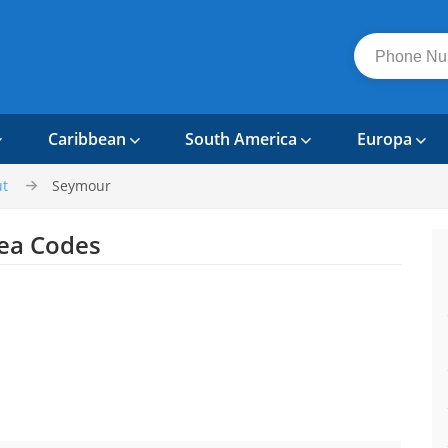
Caribbean
South America
Europa
ut
Seymour
ea Codes