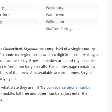
ry
Woodbury
rtford
Watertown
ry
Willimantic
Stafford Springs
ate Connecticut, Seymour
are comprised of a single country
office code (or region code), and a 4 digit line code. Making a
code can be costly. Browse our sites area and region codes
ct information for your calls. Each states page contains a
mbers of that area. Also available are local times. So you
arly again.
what state they are in? Try our
reverse phone number
th mobile, toll free and other numbers. Just enter the
ts.