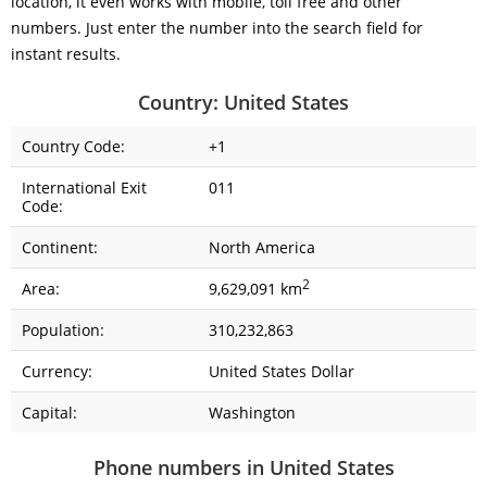
location, it even works with mobile, toll free and other
numbers. Just enter the number into the search field for
instant results.
Country: United States
Country Code:
+1
International Exit
011
Code:
Continent:
North America
2
Area:
9,629,091 km
Population:
310,232,863
Currency:
United States Dollar
Capital:
Washington
Phone numbers in United States