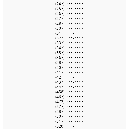
(24
•
)
•
•
•
-
•
•
•
•
(25
•
)
•
•
•
-
•
•
•
•
(26
•
)
•
•
•
-
•
•
•
•
(27
•
)
•
•
•
-
•
•
•
•
(28
•
)
•
•
•
-
•
•
•
•
(30
•
)
•
•
•
-
•
•
•
•
(31
•
)
•
•
•
-
•
•
•
•
(32
•
)
•
•
•
-
•
•
•
•
(33
•
)
•
•
•
-
•
•
•
•
(34
•
)
•
•
•
-
•
•
•
•
(35
•
)
•
•
•
-
•
•
•
•
(36
•
)
•
•
•
-
•
•
•
•
(38
•
)
•
•
•
-
•
•
•
•
(40
•
)
•
•
•
-
•
•
•
•
(41
•
)
•
•
•
-
•
•
•
•
(42
•
)
•
•
•
-
•
•
•
•
(43
•
)
•
•
•
-
•
•
•
•
(44
•
)
•
•
•
-
•
•
•
•
(458)
•
•
•
-
•
•
•
•
(46
•
)
•
•
•
-
•
•
•
•
(472)
•
•
•
-
•
•
•
•
(47
•
)
•
•
•
-
•
•
•
•
(48
•
)
•
•
•
-
•
•
•
•
(50
•
)
•
•
•
-
•
•
•
•
(51
•
)
•
•
•
-
•
•
•
•
(520)
•
•
•
-
•
•
•
•