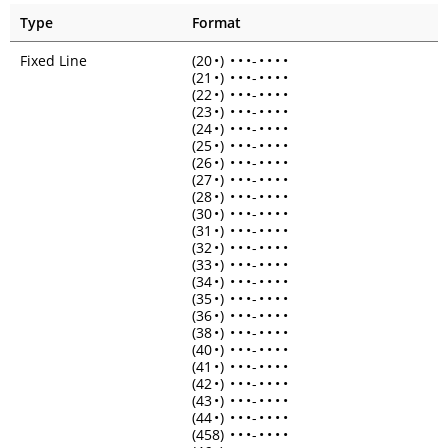
Type
Format
Fixed Line
(20
•
)
•
•
•
-
•
•
•
•
(21
•
)
•
•
•
-
•
•
•
•
(22
•
)
•
•
•
-
•
•
•
•
(23
•
)
•
•
•
-
•
•
•
•
(24
•
)
•
•
•
-
•
•
•
•
(25
•
)
•
•
•
-
•
•
•
•
(26
•
)
•
•
•
-
•
•
•
•
(27
•
)
•
•
•
-
•
•
•
•
(28
•
)
•
•
•
-
•
•
•
•
(30
•
)
•
•
•
-
•
•
•
•
(31
•
)
•
•
•
-
•
•
•
•
(32
•
)
•
•
•
-
•
•
•
•
(33
•
)
•
•
•
-
•
•
•
•
(34
•
)
•
•
•
-
•
•
•
•
(35
•
)
•
•
•
-
•
•
•
•
(36
•
)
•
•
•
-
•
•
•
•
(38
•
)
•
•
•
-
•
•
•
•
(40
•
)
•
•
•
-
•
•
•
•
(41
•
)
•
•
•
-
•
•
•
•
(42
•
)
•
•
•
-
•
•
•
•
(43
•
)
•
•
•
-
•
•
•
•
(44
•
)
•
•
•
-
•
•
•
•
(458)
•
•
•
-
•
•
•
•