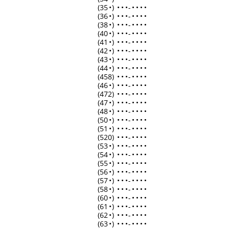
(35
•
)
•
•
•
-
•
•
•
•
(36
•
)
•
•
•
-
•
•
•
•
(38
•
)
•
•
•
-
•
•
•
•
(40
•
)
•
•
•
-
•
•
•
•
(41
•
)
•
•
•
-
•
•
•
•
(42
•
)
•
•
•
-
•
•
•
•
(43
•
)
•
•
•
-
•
•
•
•
(44
•
)
•
•
•
-
•
•
•
•
(458)
•
•
•
-
•
•
•
•
(46
•
)
•
•
•
-
•
•
•
•
(472)
•
•
•
-
•
•
•
•
(47
•
)
•
•
•
-
•
•
•
•
(48
•
)
•
•
•
-
•
•
•
•
(50
•
)
•
•
•
-
•
•
•
•
(51
•
)
•
•
•
-
•
•
•
•
(520)
•
•
•
-
•
•
•
•
(53
•
)
•
•
•
-
•
•
•
•
(54
•
)
•
•
•
-
•
•
•
•
(55
•
)
•
•
•
-
•
•
•
•
(56
•
)
•
•
•
-
•
•
•
•
(57
•
)
•
•
•
-
•
•
•
•
(58
•
)
•
•
•
-
•
•
•
•
(60
•
)
•
•
•
-
•
•
•
•
(61
•
)
•
•
•
-
•
•
•
•
(62
•
)
•
•
•
-
•
•
•
•
(63
•
)
•
•
•
-
•
•
•
•