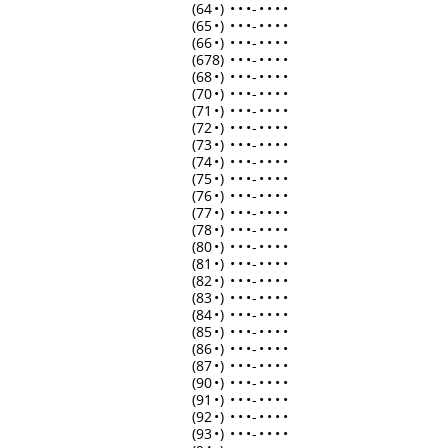
(64
•
)
•
•
•
-
•
•
•
•
(65
•
)
•
•
•
-
•
•
•
•
(66
•
)
•
•
•
-
•
•
•
•
(678)
•
•
•
-
•
•
•
•
(68
•
)
•
•
•
-
•
•
•
•
(70
•
)
•
•
•
-
•
•
•
•
(71
•
)
•
•
•
-
•
•
•
•
(72
•
)
•
•
•
-
•
•
•
•
(73
•
)
•
•
•
-
•
•
•
•
(74
•
)
•
•
•
-
•
•
•
•
(75
•
)
•
•
•
-
•
•
•
•
(76
•
)
•
•
•
-
•
•
•
•
(77
•
)
•
•
•
-
•
•
•
•
(78
•
)
•
•
•
-
•
•
•
•
(80
•
)
•
•
•
-
•
•
•
•
(81
•
)
•
•
•
-
•
•
•
•
(82
•
)
•
•
•
-
•
•
•
•
(83
•
)
•
•
•
-
•
•
•
•
(84
•
)
•
•
•
-
•
•
•
•
(85
•
)
•
•
•
-
•
•
•
•
(86
•
)
•
•
•
-
•
•
•
•
(87
•
)
•
•
•
-
•
•
•
•
(90
•
)
•
•
•
-
•
•
•
•
(91
•
)
•
•
•
-
•
•
•
•
(92
•
)
•
•
•
-
•
•
•
•
(93
•
)
•
•
•
-
•
•
•
•