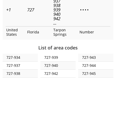
937
938
+1
727
939
•
•
•
•
940
942
...
United
Tarpon
Florida
Number
States
Springs
List of area codes
727-934
727-939
727-943
727-937
727-940
727-944
727-938
727-942
727-945