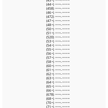
(43
•
)
•
•
•
-
•
•
•
•
(44
•
)
•
•
•
-
•
•
•
•
(458)
•
•
•
-
•
•
•
•
(46
•
)
•
•
•
-
•
•
•
•
(472)
•
•
•
-
•
•
•
•
(47
•
)
•
•
•
-
•
•
•
•
(48
•
)
•
•
•
-
•
•
•
•
(50
•
)
•
•
•
-
•
•
•
•
(51
•
)
•
•
•
-
•
•
•
•
(520)
•
•
•
-
•
•
•
•
(53
•
)
•
•
•
-
•
•
•
•
(54
•
)
•
•
•
-
•
•
•
•
(55
•
)
•
•
•
-
•
•
•
•
(56
•
)
•
•
•
-
•
•
•
•
(57
•
)
•
•
•
-
•
•
•
•
(58
•
)
•
•
•
-
•
•
•
•
(60
•
)
•
•
•
-
•
•
•
•
(61
•
)
•
•
•
-
•
•
•
•
(62
•
)
•
•
•
-
•
•
•
•
(63
•
)
•
•
•
-
•
•
•
•
(64
•
)
•
•
•
-
•
•
•
•
(65
•
)
•
•
•
-
•
•
•
•
(66
•
)
•
•
•
-
•
•
•
•
(678)
•
•
•
-
•
•
•
•
(68
•
)
•
•
•
-
•
•
•
•
(70
•
)
•
•
•
-
•
•
•
•
(71
•
)
•
•
•
-
•
•
•
•