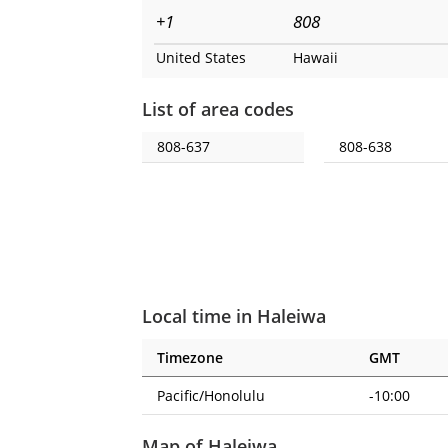
+1
808
United States
Hawaii
List of area codes
808-637
808-638
Local time in Haleiwa
Timezone
GMT
Pacific/Honolulu
-10:00
Map of Haleiwa