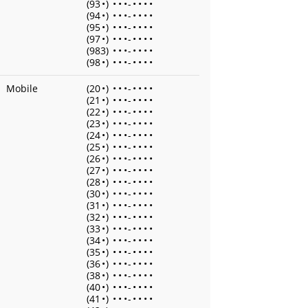
(93
•
)
•
•
•
-
•
•
•
•
(94
•
)
•
•
•
-
•
•
•
•
(95
•
)
•
•
•
-
•
•
•
•
(97
•
)
•
•
•
-
•
•
•
•
(983)
•
•
•
-
•
•
•
•
(98
•
)
•
•
•
-
•
•
•
•
Mobile
(20
•
)
•
•
•
-
•
•
•
•
(21
•
)
•
•
•
-
•
•
•
•
(22
•
)
•
•
•
-
•
•
•
•
(23
•
)
•
•
•
-
•
•
•
•
(24
•
)
•
•
•
-
•
•
•
•
(25
•
)
•
•
•
-
•
•
•
•
(26
•
)
•
•
•
-
•
•
•
•
(27
•
)
•
•
•
-
•
•
•
•
(28
•
)
•
•
•
-
•
•
•
•
(30
•
)
•
•
•
-
•
•
•
•
(31
•
)
•
•
•
-
•
•
•
•
(32
•
)
•
•
•
-
•
•
•
•
(33
•
)
•
•
•
-
•
•
•
•
(34
•
)
•
•
•
-
•
•
•
•
(35
•
)
•
•
•
-
•
•
•
•
(36
•
)
•
•
•
-
•
•
•
•
(38
•
)
•
•
•
-
•
•
•
•
(40
•
)
•
•
•
-
•
•
•
•
(41
•
)
•
•
•
-
•
•
•
•