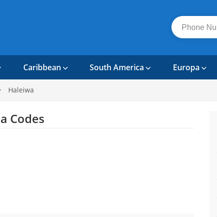
Caribbean
South America
Europa
Haleiwa
a Codes