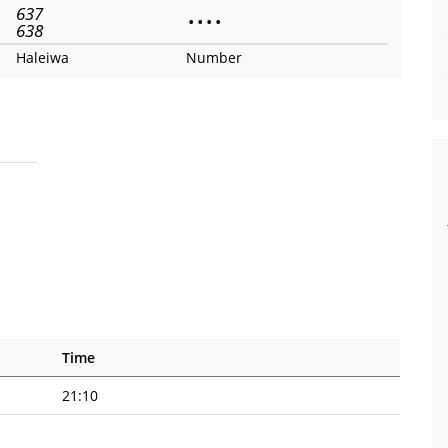
637
•
•
•
•
638
Haleiwa
Number
Time
21:10