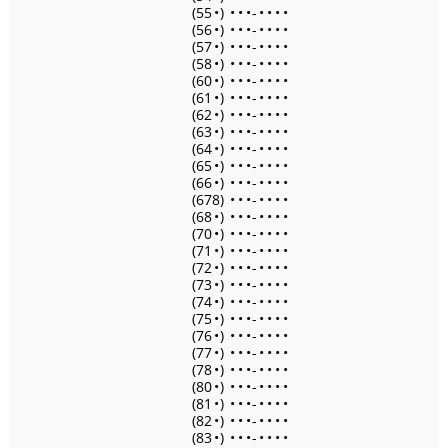
(55
•
)
•
•
•
-
•
•
•
•
(56
•
)
•
•
•
-
•
•
•
•
(57
•
)
•
•
•
-
•
•
•
•
(58
•
)
•
•
•
-
•
•
•
•
(60
•
)
•
•
•
-
•
•
•
•
(61
•
)
•
•
•
-
•
•
•
•
(62
•
)
•
•
•
-
•
•
•
•
(63
•
)
•
•
•
-
•
•
•
•
(64
•
)
•
•
•
-
•
•
•
•
(65
•
)
•
•
•
-
•
•
•
•
(66
•
)
•
•
•
-
•
•
•
•
(678)
•
•
•
-
•
•
•
•
(68
•
)
•
•
•
-
•
•
•
•
(70
•
)
•
•
•
-
•
•
•
•
(71
•
)
•
•
•
-
•
•
•
•
(72
•
)
•
•
•
-
•
•
•
•
(73
•
)
•
•
•
-
•
•
•
•
(74
•
)
•
•
•
-
•
•
•
•
(75
•
)
•
•
•
-
•
•
•
•
(76
•
)
•
•
•
-
•
•
•
•
(77
•
)
•
•
•
-
•
•
•
•
(78
•
)
•
•
•
-
•
•
•
•
(80
•
)
•
•
•
-
•
•
•
•
(81
•
)
•
•
•
-
•
•
•
•
(82
•
)
•
•
•
-
•
•
•
•
(83
•
)
•
•
•
-
•
•
•
•