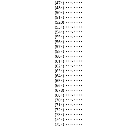
(47
•
)
•
•
•
-
•
•
•
•
(48
•
)
•
•
•
-
•
•
•
•
(50
•
)
•
•
•
-
•
•
•
•
(51
•
)
•
•
•
-
•
•
•
•
(520)
•
•
•
-
•
•
•
•
(53
•
)
•
•
•
-
•
•
•
•
(54
•
)
•
•
•
-
•
•
•
•
(55
•
)
•
•
•
-
•
•
•
•
(56
•
)
•
•
•
-
•
•
•
•
(57
•
)
•
•
•
-
•
•
•
•
(58
•
)
•
•
•
-
•
•
•
•
(60
•
)
•
•
•
-
•
•
•
•
(61
•
)
•
•
•
-
•
•
•
•
(62
•
)
•
•
•
-
•
•
•
•
(63
•
)
•
•
•
-
•
•
•
•
(64
•
)
•
•
•
-
•
•
•
•
(65
•
)
•
•
•
-
•
•
•
•
(66
•
)
•
•
•
-
•
•
•
•
(678)
•
•
•
-
•
•
•
•
(68
•
)
•
•
•
-
•
•
•
•
(70
•
)
•
•
•
-
•
•
•
•
(71
•
)
•
•
•
-
•
•
•
•
(72
•
)
•
•
•
-
•
•
•
•
(73
•
)
•
•
•
-
•
•
•
•
(74
•
)
•
•
•
-
•
•
•
•
(75
•
)
•
•
•
-
•
•
•
•